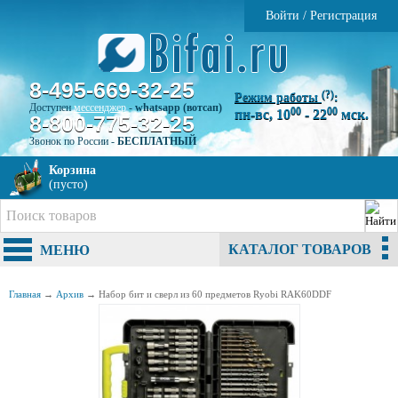
Войти
/
Регистрация
8-495-669-32-25
(?)
Режим работы
:
Доступен
мессенджер
-
whatsapp (вотсап)
00
00
пн-вс, 10
- 22
мск.
8-800-775-32-25
Звонок по России -
БЕСПЛАТНЫЙ
Корзина
(пусто)
КАТАЛОГ ТОВАРОВ
МЕНЮ
Главная
→
Архив
→
Набор бит и сверл из 60 предметов Ryobi RAK60DDF