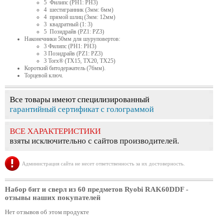
5 Филипс (PH1: PH3)
4 шестигранник (3мм: 6мм)
4 прямой шлиц (3мм: 12мм)
3 квадратный (1: 3)
5 Позидрайв (PZ1: PZ3)
Наконечники 50мм для шуруповертов:
3 Филипс (PH1: PH3)
3 Позидрайв (PZ1: PZ3)
3 Torx® (TX15, TX20, TX25)
Короткий битодержатель (76мм).
Торцевой ключ.
Все товары имеют специлизированный
гарантийный сертификат с голограммой
ВСЕ ХАРАКТЕРИСТИКИ
взяты исключительно с сайтов производителей.
Администрация сайта не несет ответственность за их достоверность.
Набор бит и сверл из 60 предметов Ryobi RAK60DDF
-
отзывы наших покупателей
Нет отзывов об этом продукте