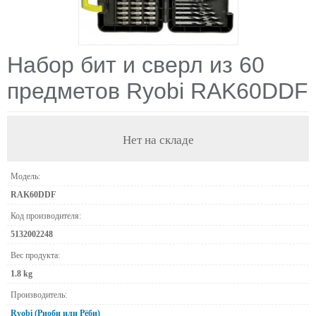
Набор бит и сверл из 60
предметов Ryobi RAK60DDF
Нет на складе
Модель:
RAK60DDF
Код производителя:
5132002248
Вес продукта:
1.8 kg
Производитель:
Ryobi (Риоби или Рёби)