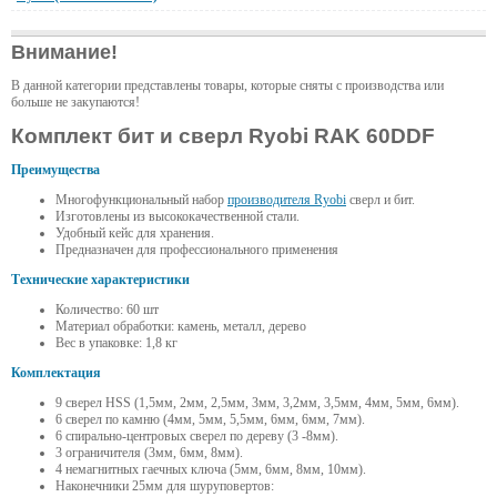
Внимание!
В данной категории представлены товары, которые сняты с производства или
больше не закупаются!
Комплект бит и сверл Ryobi RAK 60DDF
Преимущества
Многофункциональный набор
производителя Ryobi
сверл и бит.
Изготовлены из высококачественной стали.
Удобный кейс для хранения.
Предназначен для профессионального применения
Технические характеристики
Количество: 60 шт
Материал обработки: камень, металл, дерево
Вес в упаковке: 1,8 кг
Комплектация
9 сверел HSS (1,5мм, 2мм, 2,5мм, 3мм, 3,2мм, 3,5мм, 4мм, 5мм, 6мм).
6 сверел по камню (4мм, 5мм, 5,5мм, 6мм, 6мм, 7мм).
6 спирально-центровых сверел по дереву (3 -8мм).
3 ограничителя (3мм, 6мм, 8мм).
4 немагнитных гаечных ключа (5мм, 6мм, 8мм, 10мм).
Наконечники 25мм для шуруповертов: