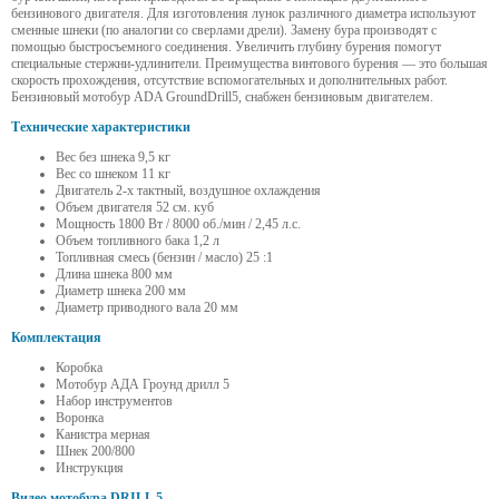
бензинового двигателя. Для изготовления лунок различного диаметра используют
сменные шнеки (по аналогии со сверлами дрели). Замену бура производят с
помощью быстросъемного соединения. Увеличить глубину бурения помогут
специальные стержни-удлинители. Преимущества винтового бурения — это большая
скорость прохождения, отсутствие вспомогательных и дополнительных работ.
Бензиновый мотобур ADA GroundDrill5, снабжен бензиновым двигателем.
Технические характеристики
Вес без шнека 9,5 кг
Вес со шнеком 11 кг
Двигатель 2-х тактный, воздушное охлаждения
Объем двигателя 52 см. куб
Мощность 1800 Вт / 8000 об./мин / 2,45 л.с.
Объем топливного бака 1,2 л
Топливная смесь (бензин / масло) 25 :1
Длина шнека 800 мм
Диаметр шнека 200 мм
Диаметр приводного вала 20 мм
Комплектация
Коробка
Мотобур АДА Гроунд дрилл 5
Набор инструментов
Воронка
Канистра мерная
Шнек 200/800
Инструкция
Видео мотобура DRILL 5