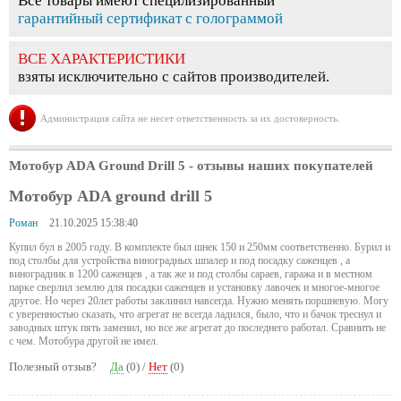
Все товары имеют специлизированный
гарантийный сертификат с голограммой
ВСЕ ХАРАКТЕРИСТИКИ
взяты исключительно с сайтов производителей.
Администрация сайта не несет ответственность за их достоверность.
Мотобур ADA Ground Drill 5
- отзывы наших покупателей
Мотобур ADA ground drill 5
Роман
21.10.2025 15:38:40
Купил бул в 2005 году. В комплекте был шнек 150 и 250мм соответственно. Бурил и
под столбы для устройства виноградных шпалер и под посадку саженцев , а
виноградник в 1200 саженцев , а так же и под столбы сараев, гаража и в местном
парке сверлил землю для посадки саженцев и установку лавочек и многое-многое
другое. Но через 20лет работы заклинил навсегда. Нужно менять поршневую. Могу
с уверенностью сказать, что агрегат не всегда ладился, было, что и бачок треснул и
заводных штук пять заменил, но все же агрегат до последнего работал. Сравнить не
с чем. Мотобура другой не имел.
Полезный отзыв?
Да
(
0
) /
Нет
(
0
)