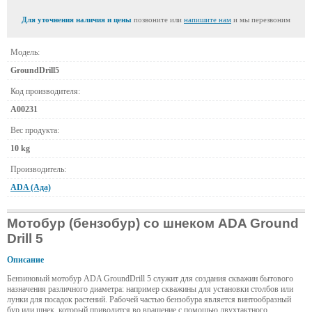
Для уточнения наличия и цены
позвоните или
напишите нам
и мы перезвоним
Модель:
GroundDrill5
Код производителя:
А00231
Вес продукта:
10 kg
Производитель:
ADA (Ада)
Мотобур (бензобур) со шнеком ADA Ground
Drill 5
Описание
Бензиновый мотобур ADA GroundDrill 5 служит для создания скважин бытового
назначения различного диаметра: например скважины для установки столбов или
лунки для посадок растений. Рабочей частью бензобура является винтообразный
бур или шнек, который приводится во вращение с помощью двухтактного