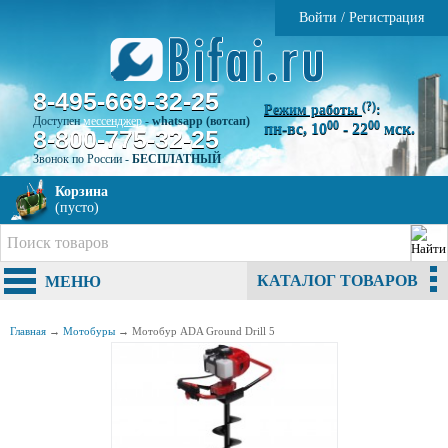
Войти
/
Регистрация
8-495-669-32-25
(?)
Режим работы
:
Доступен
мессенджер
-
whatsapp (вотсап)
00
00
пн-вс, 10
- 22
мск.
8-800-775-32-25
Звонок по России -
БЕСПЛАТНЫЙ
Корзина
(пусто)
КАТАЛОГ ТОВАРОВ
МЕНЮ
Главная
→
Мотобуры
→
Мотобур ADA Ground Drill 5