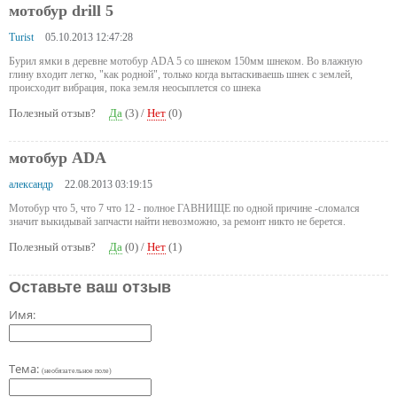
мотобур drill 5
Turist
05.10.2013 12:47:28
Бурил ямки в деревне мотобур ADA 5 со шнеком 150мм шнеком. Во влажную
глину входит легко, "как родной", только когда вытаскиваешь шнек с землей,
происходит вибрация, пока земля неосыплется со шнека
Полезный отзыв?
Да
(
3
) /
Нет
(
0
)
мотобур ADA
александр
22.08.2013 03:19:15
Мотобур что 5, что 7 что 12 - полное ГАВНИЩЕ по одной причине -сломался
значит выкидывай запчасти найти невозможно, за ремонт никто не берется.
Полезный отзыв?
Да
(
0
) /
Нет
(
1
)
Оставьте ваш отзыв
Имя:
Тема:
(необязательное поле)