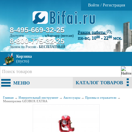
Войти
/
Регистрация
8-495-669-32-25
(?)
Режим работы
:
Доступен
мессенджер
-
whatsapp (вотсап)
00
00
пн-вс, 10
- 22
мск.
8-800-775-32-25
Звонок по России -
БЕСПЛАТНЫЙ
Корзина
(пусто)
КАТАЛОГ ТОВАРОВ
МЕНЮ
Главная
→
Измерительный инструмент
→
Аксессуары
→
Призмы и отражатели
→
Минипризма GEOBOX EXTRA