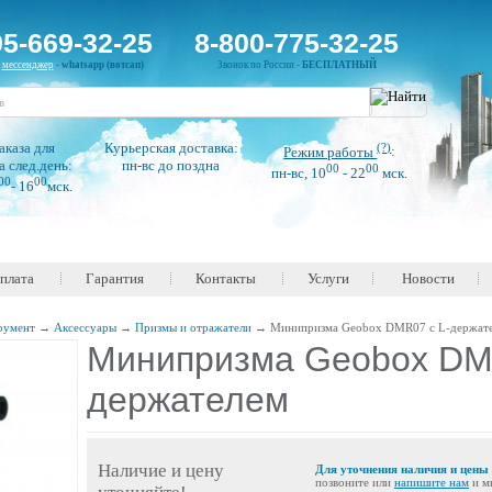
95-669-32-25
8-800-775-32-25
н
мессенджер
-
whatsapp (вотсап)
Звонок по России -
БЕСПЛАТНЫЙ
аказа для
Курьерская доставка:
(?)
Режим работы
:
а след.день:
пн-вс до поздна
00
00
пн-вс, 10
- 22
мск.
00
00
- 16
мск.
оплата
Гарантия
Контакты
Услуги
Новости
румент
→
Аксессуары
→
Призмы и отражатели
→
Минипризма Geobox DMR07 с L-держат
Минипризма Geobox DMR
держателем
Наличие и цену
Для уточнения наличия и цены
позвоните или
напишите нам
и м