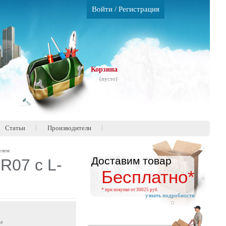
Войти
/
Регистрация
Корзина
(пусто)
Статьи
Производители
елем
Доставим товар
07 с L-
Бесплатно*
* при покупке от 30025 руб.
узнать подробности
ы