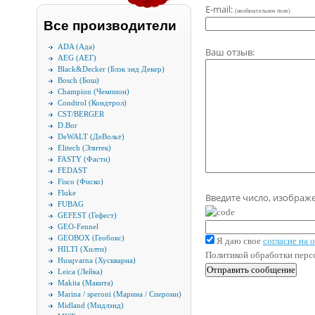
E-mail:
(необязательное поле)
Все производители
ADA (Ада)
Ваш отзыв:
AEG (АЕГ)
Black&Decker (Блэк энд Декер)
Bosch (Бош)
Champion (Чемпион)
Condtrol (Кондтрол)
CST/BERGER
D.Bor
DeWALT (ДеВольт)
Elitech (Элитек)
FASTY (Фасти)
FEDAST
Fisco (Фиско)
Fluke
Введите число, изображ
FUBAG
GEFEST (Гефест)
GEO-Fennel
GEOBOX (Геобокс)
Я даю свое
согласие на
HILTI (Хилти)
Политикой обработки пер
Husqvarna (Хускварна)
Leica (Лейка)
Makita (Макита)
Marina / speroni (Марина / Сперони)
Midland (Мидлэнд)