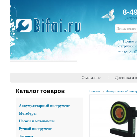
8-4
Доступе
Прием з
отгрузки н
пн-вс, c 10
О магазине
Доставка и 
Каталог товаров
Главная
→
Измерительный инст
Аккумуляторный инструмент
Мотобуры
Насосы и мотопомпы
Ручной инструмент
Техника