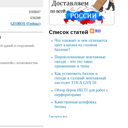
DMR07
630200
GEOBOX (Геобокс)
RSS
Cписок cтатей
м
Что означает и чем отличается
цвет клапана на газовом
 зданий и сооружений.
баллоне?
Пироксилиновые монтажные
гвозди - что это такое,
кронштейн с возможностью
применение и типы
Как установить баллон и
гвозди в газовый монтажный
пистолет TOUA GSN 50
Обзор буров HILTI для работ с
перфораторами
Качественная шлифовка
бетона
Смотреть все...