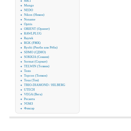
MKT
Mungo
NEDO
Nikon (Никон)
Noname
Optris
ORIENT (Ориент)
RAWLPLUG
Raytek
RGK (РЖК)
Ryobi (Риоби или Рёби)
SDMO (СДМО)
SOKKIA (Соккия)
Sormat (Сормат)
TELWIN (Телвин)
Testo
Topcon (Топкон)
Toua (Тоя)
TRIO-DIAMOND / HILBERG
UTECH
VEGA (Вега)
Ресанта
УОМЗ
Фиксар