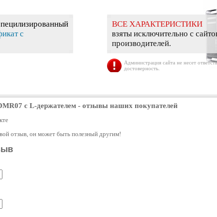
специлизированный
ВСЕ ХАРАКТЕРИСТИКИ
фикат с
взяты исключительно с сайто
производителей.
Администрация сайта не несет ответств
достоверность.
DMR07 с L-держателем
- отзывы наших покупателей
кте
свой отзыв, он может быть полезный другим!
зыв