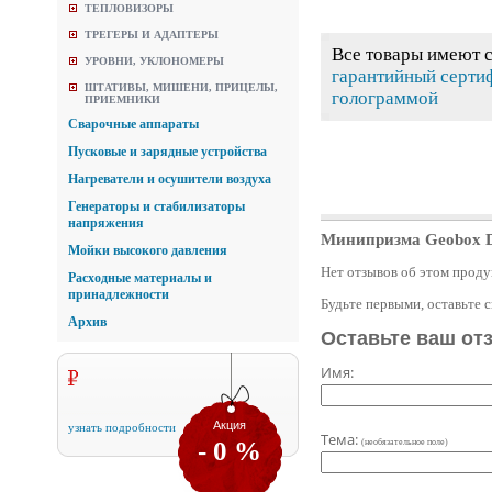
ТЕПЛОВИЗОРЫ
ТРЕГЕРЫ И АДАПТЕРЫ
Все товары имеют 
УРОВНИ, УКЛОНОМЕРЫ
гарантийный серти
ШТАТИВЫ, МИШЕНИ, ПРИЦЕЛЫ,
голограммой
ПРИЕМНИКИ
Сварочные аппараты
Пусковые и зарядные устройства
Нагреватели и осушители воздуха
Генераторы и стабилизаторы
напряжения
Минипризма Geobox 
Мойки высокого давления
Нет отзывов об этом проду
Расходные материалы и
принадлежности
Будьте первыми, оставьте 
Архив
Оставьте ваш от
Имя:
Акция
узнать подробности
Тема:
- 0 %
(необязательное поле)