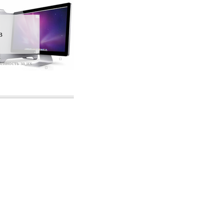
в
енность за их