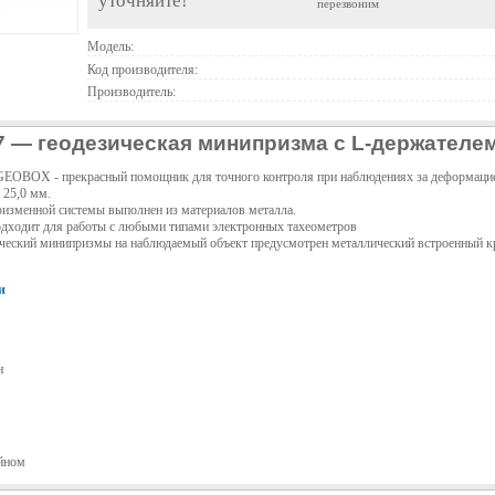
уточняйте!
перезвоним
Модель:
Код производителя:
Производитель:
— геодезическая минипризма с L-держателе
OBOX - прекрасный помощник для точного контроля при наблюдениях за деформацией
 25,0 мм.
ризменной системы выполнен из материалов металла.
ходит для работы с любыми типами электронных тахеометров
ический минипризмы на наблюдаемый объект предусмотрен металлический встроенный 
и
н
йном