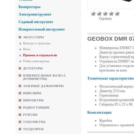
Компрессоры
Электроинструмент
Оценить
Садовый инструмент
Измерительный инструмент
GEOBOX DMR 07 
АКСЕССУАРЫ
Биподы и триподы
Минипризма DMR07 GE
Вехи
Диаметр призмы равен
Призмы и отражатели
Корпус герметичной п
Отражатель DMR07 под
Рейки нивелирные
Для установки геодез
ДЕТЕКТОРЫ
крепления на винт.
ИЗМЕРИТЕЛЬНЫЕ КОЛЕСА
Технические характеристик
(КУРВИМЕТРЫ)
Металлический корпус
ЛАЗЕРНЫЕ ДАЛЬНОМЕРЫ
Диаметр 25.0 мм
НИВЕЛИРЫ
Герметичная
Встроенный кронштей
ПИРОМЕТРЫ
Габариты 85 х 25 х 90
РАДИОСТАНЦИИ
Комплектация
РУЛЕТКИ
Коробка
ТАХЕОМЕТРЫ
Отражатель с кронште
ТЕОДОЛИТЫ