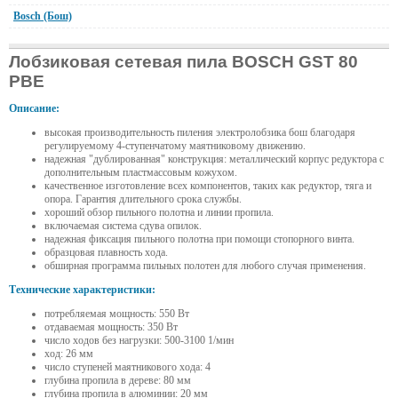
Bosch (Бош)
Лобзиковая сетевая пила BOSCH GST 80
PBE
Описание:
высокая производительность пиления электролобзика бош благодаря
регулируемому 4-ступенчатому маятниковому движению.
надежная "дублированная" конструкция: металлический корпус редуктора с
дополнительным пластмассовым кожухом.
качественное изготовление всех компонентов, таких как редуктор, тяга и
опора. Гарантия длительного срока службы.
хороший обзор пильного полотна и линии пропила.
включаемая система сдува опилок.
надежная фиксация пильного полотна при помощи стопорного винта.
образцовая плавность хода.
обширная программа пильных полотен для любого случая применения.
Технические характеристики:
потребляемая мощность: 550 Вт
отдаваемая мощность: 350 Вт
число ходов без нагрузки: 500-3100 1/мин
ход: 26 мм
число ступеней маятникового хода: 4
глубина пропила в дереве: 80 мм
глубина пропила в алюминии: 20 мм