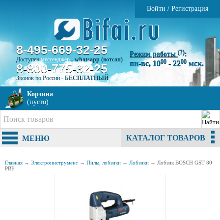
Войти
/
Регистрация
8-495-669-32-25
(?)
Режим работы
:
Доступен
мессенджер
-
whatsapp (вотсап)
00
00
пн-вс, 10
- 22
мск.
8-800-775-32-25
Звонок по России -
БЕСПЛАТНЫЙ
Корзина
(пусто)
КАТАЛОГ ТОВАРОВ
МЕНЮ
Главная
→
Электроинструмент
→
Пилы, лобзики
→
Лобзики
→
Лобзик BOSCH GST 80
PBE