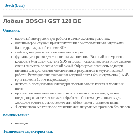
Bosch (Бош)
Лобзик BOSCH GST 120 BE
Описание:
надежный инструмент для работы в самых жестких условиях.
большой срок службы при эксплуатации с экстремальными нагрузками
благодаря надежной системе SDS.
скобовидная рукоятка и алюминиевый корпус.
функция ускорения для точного начала пиления. Высочайший уровень
комфорта благодаря системе SDS от Bosch - самой простой в мире системе
смены пильного полотна одной рукой. Образцовая плавность хода при
пилении для достижения максимальных результатов и неутомительной
работы. Регулирование положения опорной плиты без инструмента (+/- 45
гр, а также на 15 мм вперед/назад).
легкость в обслуживании благодаря простой замене кабеля и угольных
щеток.
прочная алюминиевая опорная плита со стальной вставкой, идеально
подходящая также для металлообработки. Система сдува опилок для
хорошего обзора с отключением для эффективного удаления пыли.
4-ступенчатое маятниковое движение для аккуратных пропилов без сколов.
Комплектация:
чемодан
Технические характеристики: