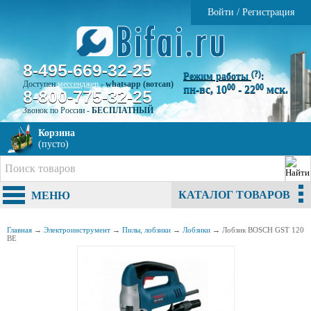
Войти
/
Регистрация
8-495-669-32-25
(?)
Режим работы
:
Доступен
мессенджер
-
whatsapp (вотсап)
00
00
пн-вс, 10
- 22
мск.
8-800-775-32-25
Звонок по России -
БЕСПЛАТНЫЙ
Корзина
(пусто)
КАТАЛОГ ТОВАРОВ
МЕНЮ
Главная
→
Электроинструмент
→
Пилы, лобзики
→
Лобзики
→
Лобзик BOSCH GST 120
BE