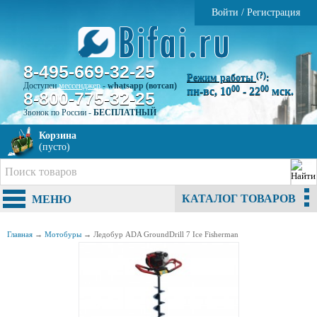
Войти
/
Регистрация
8-495-669-32-25
(?)
Режим работы
:
Доступен
мессенджер
-
whatsapp (вотсап)
00
00
пн-вс, 10
- 22
мск.
8-800-775-32-25
Звонок по России -
БЕСПЛАТНЫЙ
Корзина
(пусто)
КАТАЛОГ ТОВАРОВ
МЕНЮ
Главная
→
Мотобуры
→
Ледобур ADA GroundDrill 7 Ice Fisherman