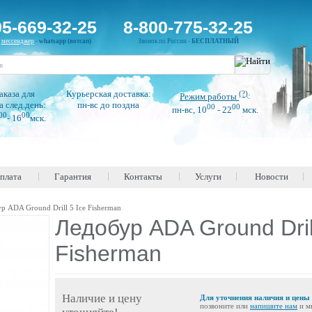
95-669-32-25
8-800-775-32-25
н
мессенджер
-
whatsapp (вотсап)
Звонок по России -
БЕСПЛАТНЫЙ
аказа для
Курьерская доставка:
(?)
Режим работы
:
а след.день:
пн-вс до поздна
00
00
пн-вс, 10
- 22
мск.
00
00
- 16
мск.
оплата
Гарантия
Контакты
Услуги
Новости
р ADA Ground Drill 5 Ice Fisherman
Ледобур ADA Ground Drill
Fisherman
Наличие и цену
Для уточнения наличия и цены
позвоните или
напишите нам
и м