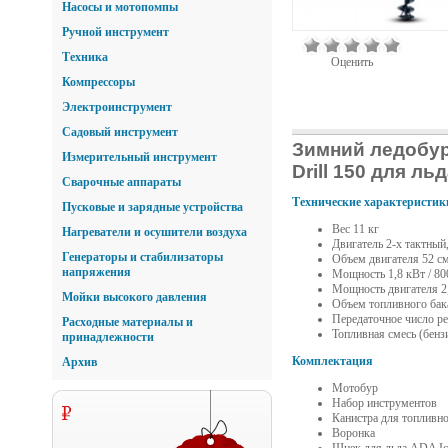
Насосы и мотопомпы
Ручной инструмент
Техника
Оценить
Компрессоры
Электроинструмент
Садовый инструмент
Зимний ледобур
Измерительный инструмент
Drill 150 для ль
Сварочные аппараты
Технические характеристик
Пусковые и зарядные устройства
Вес 11 кг
Нагреватели и осушители воздуха
Двигатель 2-х тактны
Генераторы и стабилизаторы
Объем двигателя 52 см
напряжения
Мощность 1,8 кВт / 80
Мощность двигателя 2,
Мойки высокого давления
Объем топливного бака
Передаточное число ре
Расходные материалы и
Топливная смесь (бензи
принадлежности
Комплектация
Архив
Мотобур
Набор инструментов
Канистра для топливн
Воронка