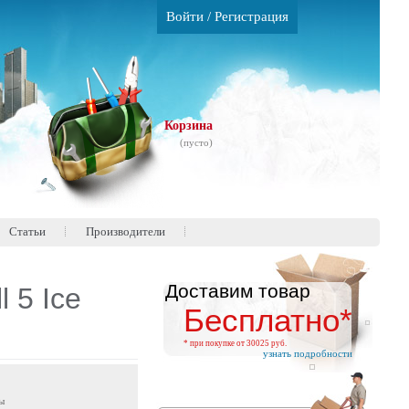
Войти
/
Регистрация
Корзина
(пусто)
Статьи
Производители
Доставим товар
 5 Ice
Бесплатно*
* при покупке от 30025 руб.
узнать подробности
ы