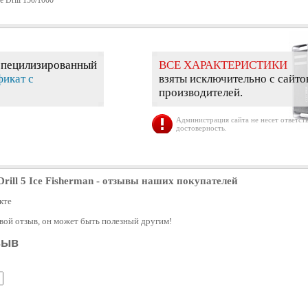
 Drill 150/1000
специлизированный
ВСЕ ХАРАКТЕРИСТИКИ
фикат с
взяты исключительно с сайто
производителей.
Администрация сайта не несет ответств
достоверность.
ill 5 Ice Fisherman
- отзывы наших покупателей
кте
свой отзыв, он может быть полезный другим!
зыв