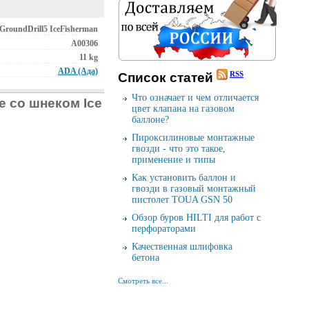
GroundDrill5 IceFisherman
А00306
11 kg
ADA (Ада)
RSS
Cписок cтатей
Что означает и чем отличается
е со шнеком Ice
цвет клапана на газовом
баллоне?
Пироксилиновые монтажные
гвозди - что это такое,
применение и типы
Как установить баллон и
гвозди в газовый монтажный
пистолет TOUA GSN 50
Обзор буров HILTI для работ с
перфораторами
Качественная шлифовка
бетона
Смотреть все...