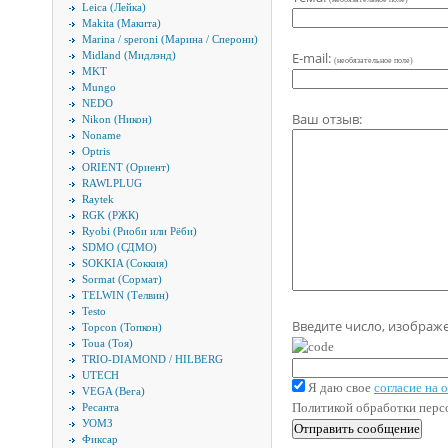
Leica (Лейка)
Makita (Макита)
Marina / speroni (Марина / Сперони)
Midland (Мидлэнд)
E-mail:
(необязательное поле)
MKT
Mungo
NEDO
Ваш отзыв:
Nikon (Никон)
Noname
Optris
ORIENT (Ориент)
RAWLPLUG
Raytek
RGK (РЖК)
Ryobi (Риоби или Рёби)
SDMO (СДМО)
SOKKIA (Соккия)
Sormat (Сормат)
TELWIN (Телвин)
Testo
Введите число, изображ
Topcon (Топкон)
Toua (Тоя)
TRIO-DIAMOND / HILBERG
UTECH
Я даю свое
согласие на
VEGA (Вега)
Политикой обработки пер
Ресанта
УОМЗ
Фиксар