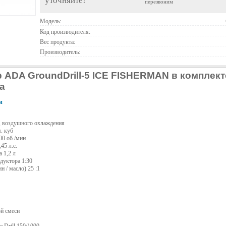
уточняйте!
перезвоним
Модель:
Код производителя:
Вес продукта:
Производитель:
 ADA GroundDrill-5 ICE FISHERMAN в комплект
да
и
й, воздушного охлаждения
. куб
00 об./мин
45 л.с.
 1,2 л
дуктора 1:30
н / масло) 25 :1
ой смеси