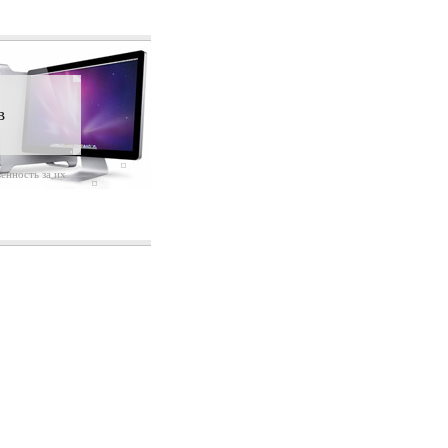
в
енность за их