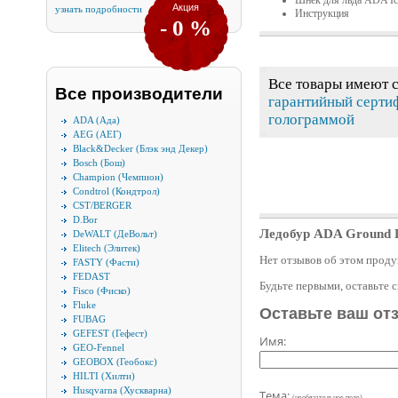
Шнек для льда ADA Ice
Акция
узнать подробности
Инструкция
- 0 %
Все товары имеют 
Все производители
гарантийный серти
голограммой
ADA (Ада)
AEG (АЕГ)
Black&Decker (Блэк энд Декер)
Bosch (Бош)
Champion (Чемпион)
Condtrol (Кондтрол)
CST/BERGER
D.Bor
Ледобур ADA Ground Dr
DeWALT (ДеВольт)
Elitech (Элитек)
Нет отзывов об этом проду
FASTY (Фасти)
FEDAST
Будьте первыми, оставьте 
Fisco (Фиско)
Fluke
Оставьте ваш от
FUBAG
GEFEST (Гефест)
Имя:
GEO-Fennel
GEOBOX (Геобокс)
HILTI (Хилти)
Husqvarna (Хускварна)
Тема:
(необязательное поле)