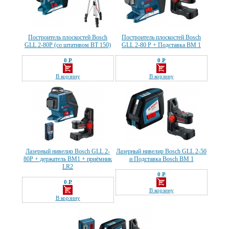
Построитель плоскостей Bosch
Построитель плоскостей Bosch
GLL 2-80P (со штативом BT 150)
GLL 2-80 P + Подставка BM 1
0 Р
0 Р
—
—
В корзину
В корзину
Лазерный нивелир Bosch GLL 2-
Лазерный нивелир Bosch GLL 2-50
80P + держатель BM1 + приёмник
и Подставка Bosch BM 1
LR2
0 Р
—
0 Р
—
В корзину
В корзину