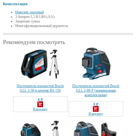
Комплектация
Нивелир лазерный
3 батареи 1,5 В LR6 (AA)
Защитная сумка
Многофункциональный держатель
Рекомендуем посмотреть
Построитель плоскостей Bosch
Построитель плоскостей Bosch
GLL 2-50 и штатив BS 150
GLL 2-80 P (минимальная
комплектация)
0 Р
—
0 Р
—
В корзину
В корзину