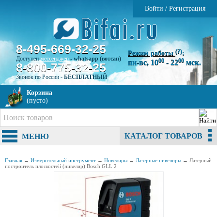
Войти
/
Регистрация
8-495-669-32-25
(?)
Режим работы
:
Доступен
мессенджер
-
whatsapp (вотсап)
00
00
пн-вс, 10
- 22
мск.
8-800-775-32-25
Звонок по России -
БЕСПЛАТНЫЙ
Корзина
(пусто)
КАТАЛОГ ТОВАРОВ
МЕНЮ
Главная
→
Измерительный инструмент
→
Нивелиры
→
Лазерные нивелиры
→
Лазерный
построитель плоскостей (нивелир) Bosch GLL 2