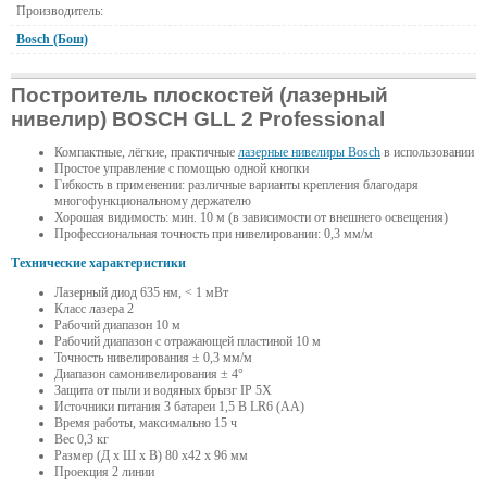
Производитель:
Bosch (Бош)
Построитель плоскостей (лазерный
нивелир) BOSCH GLL 2 Professional
Компактные, лёгкие, практичные
лазерные нивелиры Bosch
в использовании
Простое управление с помощью одной кнопки
Гибкость в применении: различные варианты крепления благодаря
многофункциональному держателю
Хорошая видимость: мин. 10 м (в зависимости от внешнего освещения)
Профессиональная точность при нивелировании: 0,3 мм/м
Технические характеристики
Лазерный диод 635 нм, < 1 мВт
Класс лазера 2
Рабочий диапазон 10 м
Рабочий диапазон с отражающей пластиной 10 м
Точность нивелирования ± 0,3 мм/м
Диапазон самонивелирования ± 4°
Защита от пыли и водяных брызг IP 5X
Источники питания 3 батареи 1,5 В LR6 (AA)
Время работы, максимально 15 ч
Вес 0,3 кг
Размер (Д х Ш х В) 80 х42 х 96 мм
Проекция 2 линии