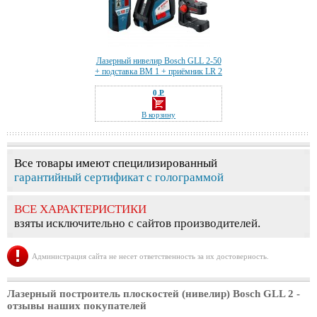
Лазерный нивелир Bosch GLL 2-50
+ подставка BM 1 + приёмник LR 2
0 Р
—
В корзину
Все товары имеют специлизированный
гарантийный сертификат с голограммой
ВСЕ ХАРАКТЕРИСТИКИ
взяты исключительно с сайтов производителей.
Администрация сайта не несет ответственность за их достоверность.
Лазерный построитель плоскостей (нивелир) Bosch GLL 2
-
отзывы наших покупателей