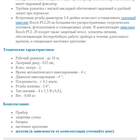
имеет надежный фиксатор.
Удобная рукоятка с мягкой накладкой обеспечивает надежный и удобный
захват при переноске.
Встроенная резьба диаметром 1/4 дюйма позволяет устанавливать
лазерный
нивелир
Bosch PCL20 на большинство распространенных геодезических
штативов, фотоштативов и элевационных штанг. В комплектацию
нивелира
Bosch PCL 20 входит также защитный чехол, элементы питания,
обеспечивающие бесперебойную работу прибора в течение длительного
времени, и специальное настенное крепление.
Технические характеристики:
Рабочий диапазон - до 10 м;
Лазерный диод - 635 нм;
Класс лазера - 2;
Время автоматического нивелирования - 4 с;
Диапазон нивелирования - 4 °;
Погрешность - ± 0,5 мм/м;
Резьба штатива - 1/4";
Тип питания - 4 x 1,5 В (AA);
Вес - 0,60 кг;
Комплектация:
Прибор
защитная сумка
батареи
настенное крепление
штатив (в зависимости от комплектации уточняйте цену)