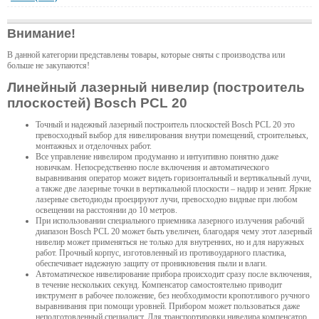
Внимание!
В данной категории представлены товары, которые сняты с производства или
больше не закупаются!
Линейный лазерный нивелир (построитель
плоскостей) Bosch PCL 20
Точный и надежный лазерный построитель плоскостей Bosch PCL 20 это
превосходный выбор для нивелирования внутри помещений, строительных,
монтажных и отделочных работ.
Все управление нивелиром продуманно и интуитивно понятно даже
новичкам. Непосредственно после включения и автоматического
выравнивания оператор может видеть горизонтальный и вертикальный лучи,
а также две лазерные точки в вертикальной плоскости – надир и зенит. Яркие
лазерные светодиоды проецируют лучи, превосходно видные при любом
освещении на расстоянии до 10 метров.
При использовании специального приемника лазерного излучения рабочий
диапазон Bosch PCL 20 может быть увеличен, благодаря чему этот лазерный
нивелир может применяться не только для внутренних, но и для наружных
работ. Прочный корпус, изготовленный из противоударного пластика,
обеспечивает надежную защиту от проникновения пыли и влаги.
Автоматическое нивелирование прибора происходит сразу после включения,
в течение нескольких секунд. Компенсатор самостоятельно приводит
инструмент в рабочее положение, без необходимости кропотливого ручного
выравнивания при помощи уровней. Прибором может пользоваться даже
неподготовленный специалист. Для транспортировки нивелира компенсатор