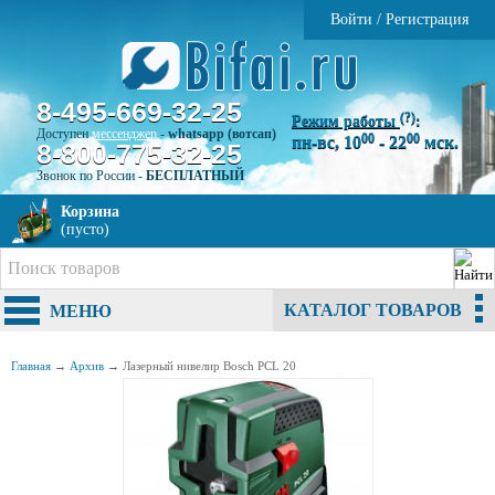
Войти
/
Регистрация
8-495-669-32-25
(?)
Режим работы
:
Доступен
мессенджер
-
whatsapp (вотсап)
00
00
пн-вс, 10
- 22
мск.
8-800-775-32-25
Звонок по России -
БЕСПЛАТНЫЙ
Корзина
(пусто)
КАТАЛОГ ТОВАРОВ
МЕНЮ
Главная
→
Архив
→
Лазерный нивелир Bosch PCL 20