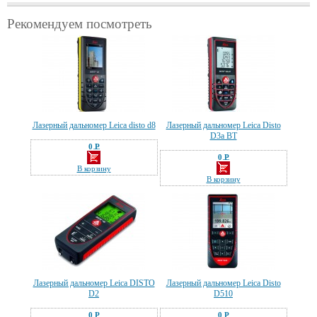
Рекомендуем посмотреть
Лазерный дальномер Leica disto d8
Лазерный дальномер Leica Disto
D3a BT
0 Р
—
0 Р
—
В корзину
В корзину
Лазерный дальномер Leica DISTO
Лазерный дальномер Leica Disto
D2
D510
0 Р
0 Р
—
—