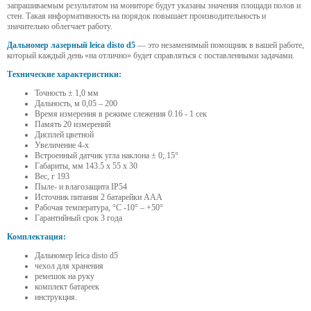
запрашиваемым результатом на мониторе будут указаны значения площади полов и
стен. Такая информативность на порядок повышает производительность и
значительно облегчает работу.
Дальномер лазерный leica disto d5
— это незаменимый помощник в вашей работе,
который каждый день «на отлично» будет справляться с поставленными задачами.
Технические характеристики:
Точность ± 1,0 мм
Дальность, м 0,05 – 200
Время измерения в режиме слежения 0.16 - 1 сек
Память 20 измерений
Дисплей цветной
Увеличение 4-х
Встроенный датчик угла наклона ± 0;.15°
Габариты, мм 143.5 x 55 x 30
Вес, г 193
Пыле- и влагозащита IP54
Источник питания 2 батарейки ААА
Рабочая температура, °С -10° – +50°
Гарантийный срок 3 года
Комплектация:
Дальномер leica disto d5
чехол для хранения
ремешок на руку
комплект батареек
инструкция.