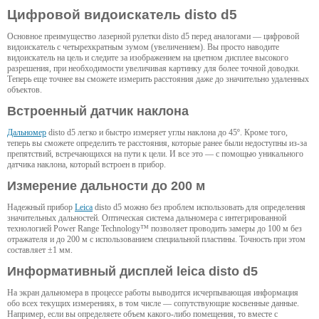
Цифровой видоискатель disto d5
Основное преимущество лазерной рулетки disto d5 перед аналогами — цифровой
видоискатель с четырехкратным зумом (увеличением). Вы просто наводите
видоискатель на цель и следите за изображением на цветном дисплее высокого
разрешения, при необходимости увеличивая картинку для более точной доводки.
Теперь еще точнее вы сможете измерить расстояния даже до значительно удаленных
объектов.
Встроенный датчик наклона
Дальномер
disto d5 легко и быстро измеряет углы наклона до 45º. Кроме того,
теперь вы сможете определить те расстояния, которые ранее были недоступны из-за
препятствий, встречающихся на пути к цели. И все это — с помощью уникального
датчика наклона, который встроен в прибор.
Измерение дальности до 200 м
Надежный прибор
Leica
disto d5 можно без проблем использовать для определения
значительных дальностей. Оптическая система дальномера с интегрированной
технологией Power Range Technology™ позволяет проводить замеры до 100 м без
отражателя и до 200 м с использованием специальной пластины. Точность при этом
составляет ±1 мм.
Информативный дисплей leica disto d5
На экран дальномера в процессе работы выводится исчерпывающая информация
обо всех текущих измерениях, в том числе — сопутствующие косвенные данные.
Например, если вы определяете объем какого-либо помещения, то вместе с