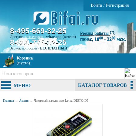
Войти
/
Регистрация
8-495-669-32-25
(?)
Режим работы
:
Доступен
мессенджер
-
whatsapp (вотсап)
00
00
пн-вс, 10
- 22
мск.
8-800-775-32-25
Звонок по России -
БЕСПЛАТНЫЙ
Корзина
(пусто)
КАТАЛОГ ТОВАРОВ
МЕНЮ
Главная
→
Архив
→
Лазерный дальномер Leica DISTO D5