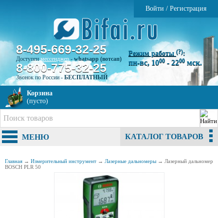
Войти
/
Регистрация
8-495-669-32-25
(?)
Режим работы
:
Доступен
мессенджер
-
whatsapp (вотсап)
00
00
пн-вс, 10
- 22
мск.
8-800-775-32-25
Звонок по России -
БЕСПЛАТНЫЙ
Корзина
(пусто)
КАТАЛОГ ТОВАРОВ
МЕНЮ
Главная
→
Измерительный инструмент
→
Лазерные дальномеры
→
Лазерный дальномер
BOSCH PLR 50