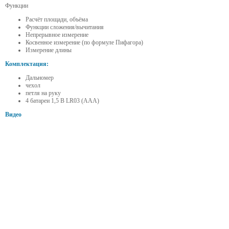
Функции
Расчёт площади, объёма
Функции сложения/вычитания
Непрерывное измерение
Косвенное измерение (по формуле Пифагора)
Измерение длины
Комплектация:
Дальномер
чехол
петля на руку
4 батареи 1,5 В LR03 (AAA)
Видео