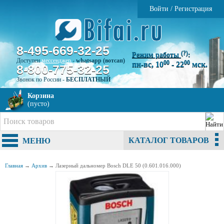
Войти
/
Регистрация
8-495-669-32-25
(?)
Режим работы
:
Доступен
мессенджер
-
whatsapp (вотсап)
00
00
пн-вс, 10
- 22
мск.
8-800-775-32-25
Звонок по России -
БЕСПЛАТНЫЙ
Корзина
(пусто)
КАТАЛОГ ТОВАРОВ
МЕНЮ
Главная
→
Архив
→
Лазерный дальномер Bosch DLE 50 (0.601.016.000)