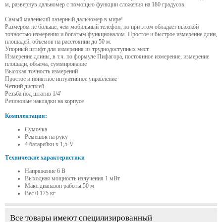
м, развернув дальномер с помощью функции сложения на 180 градусов.
Самый маленький лазерный дальномер в мире!
Размером не больше, чем мобильный телефон, но при этом обладает высокой
точностью измерения и богатым функционалом. Простое и быстрое измерение длин,
площадей, объемов на расстоянии до 50 м.
Упорный штифт для измерения из труднодоступных мест
Измерение длины, в т.ч. по формуле Пифагора, постоянное измерение, измерение
площади, объема, суммирование
Высокая точность измерений
Простое и понятное интуитивное управление
Четкий дисплей
Резьба под штатив 1/4'
Резиновые накладки на корпусе
Комплектация:
Сумочка
Ремешок на руку
4 батарейки x 1,5-V
Технические характеристики
Напряжение 6 В
Выходная мощность излучения 1 мВт
Макс.диапазон работы 50 м
Вес 0.175 кг
Все товары имеют специлизированный