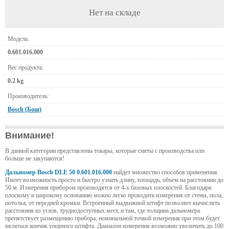
Нет на складе
Модель:
0.601.016.000
Вес продукта:
0.2 kg
Производитель:
Bosch (Бош)
Внимание!
В данной категории представлены товары, которые сняты с производства или
больше не закупаются!
Дальномер Bosch DLE 50 0.601.016.000
найдет множество способов применения.
Имеет возможность
просто и быстро узнать длину, площадь, объем на расстоянии до
50 м. Измерения прибором производятся от 4-х базовых плоскостей. Благодаря
плоскому и широкому основанию можно легко проводить измерения от стены, пола,
потолка, от передней кромки. Встроенный выдвижной штифт позволяет вычислять
расстояния из углов, труднодоступных мест, и там, где толщина дальномера
препятствует размещению прибора, номинальной точкой измерения при этом будет
являться кончик упорного штифта. Диапазон измерения возможно увеличить до 100