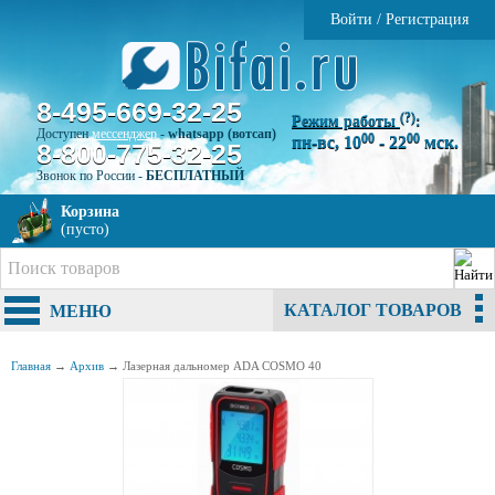
Войти
/
Регистрация
8-495-669-32-25
(?)
Режим работы
:
Доступен
мессенджер
-
whatsapp (вотсап)
00
00
пн-вс, 10
- 22
мск.
8-800-775-32-25
Звонок по России -
БЕСПЛАТНЫЙ
Корзина
(пусто)
КАТАЛОГ ТОВАРОВ
МЕНЮ
Главная
→
Архив
→
Лазерная дальномер ADA COSMO 40