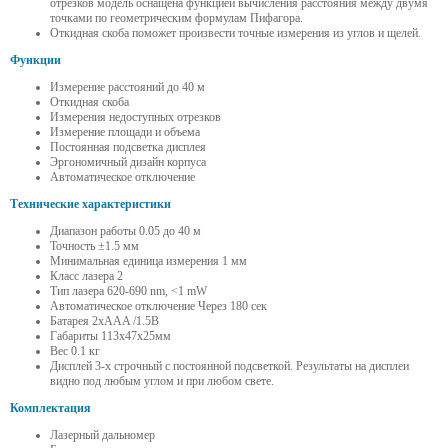
отрезков модель оснащена функцией вычисления расстояния между двумя
точками по геометрическим формулам Пифагора.
Откидная скоба поможет произвести точные измерения из углов и щелей.
Функции
Измерение расстояний до 40 м
Откидная скоба
Измерения недоступных отрезков
Измерение площади и объема
Постоянная подсветка дисплея
Эргономичный дизайн корпуса
Автоматическое отключение
Технические характеристики
Диапазон работы 0.05 до 40 м
Точность ±1.5 мм
Минимальная единица измерения 1 мм
Класс лазера 2
Тип лазера 620-690 nm, <1 mW
Автоматическое отключение Через 180 сек
Батарея 2хAAA /1.5В
Габариты 113х47х25мм
Вес 0.1 кг
Дисплей 3-х строчный с постоянной подсветкой. Результаты на дисплеи
видно под любым углом и при любом свете.
Комплектация
Лазерный дальномер