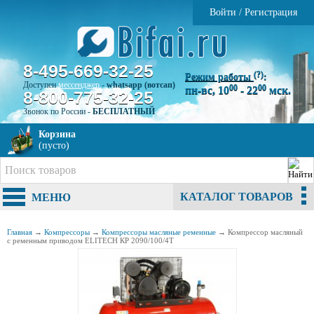
Войти
/
Регистрация
8-495-669-32-25
(?)
Режим работы
:
Доступен
мессенджер
-
whatsapp (вотсап)
00
00
пн-вс, 10
- 22
мск.
8-800-775-32-25
Звонок по России -
БЕСПЛАТНЫЙ
Корзина
(пусто)
КАТАЛОГ ТОВАРОВ
МЕНЮ
Главная
→
Компрессоры
→
Компрессоры масляные ременные
→
Компрессор масляный
с ременным приводом ELITECH КР 2090/100/4Т