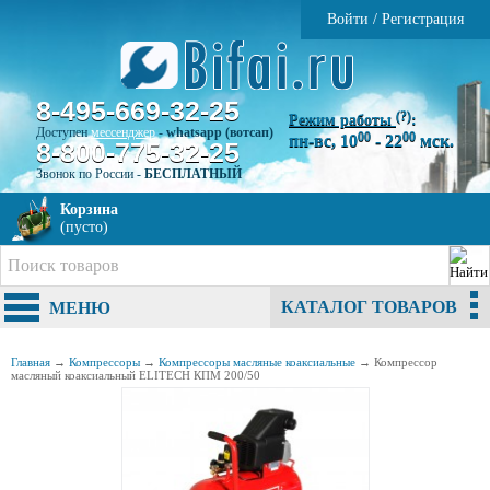
Войти
/
Регистрация
8-495-669-32-25
(?)
Режим работы
:
Доступен
мессенджер
-
whatsapp (вотсап)
00
00
пн-вс, 10
- 22
мск.
8-800-775-32-25
Звонок по России -
БЕСПЛАТНЫЙ
Корзина
(пусто)
КАТАЛОГ ТОВАРОВ
МЕНЮ
Главная
→
Компрессоры
→
Компрессоры масляные коаксиальные
→
Компрессор
масляный коаксиальный ELITECH КПМ 200/50