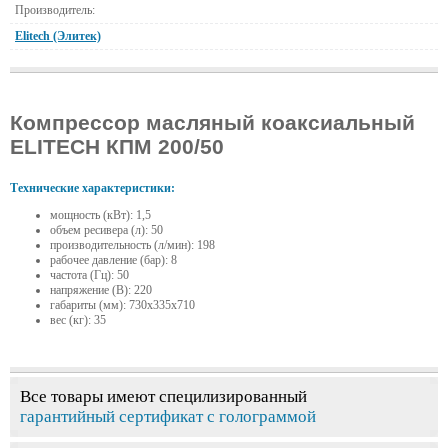
Производитель:
Elitech (Элитек)
Компрессор масляный коаксиальный
ELITECH КПМ 200/50
Технические характеристики:
мощность (кВт): 1,5
объем ресивера (л): 50
производительность (л/мин): 198
рабочее давление (бар): 8
частота (Гц): 50
напряжение (В): 220
габариты (мм): 730х335х710
вес (кг): 35
Все товары имеют специлизированный
гарантийный сертификат с голограммой