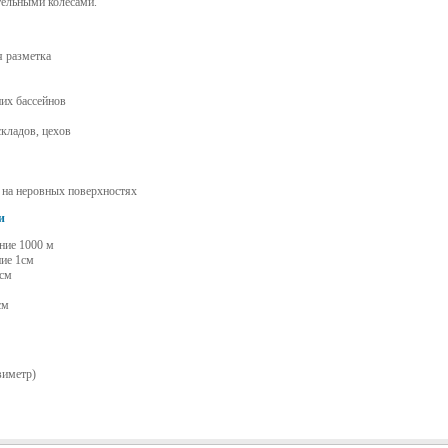
ельными колесами.
я разметка
их бассейнов
складов, цехов
 на неровных поверхностях
и
ние 1000 м
ие 1см
1см
см
виметр)