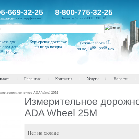
95-669-32-25
8-800-775-32-25
н
мессенджер
-
whatsapp (вотсап)
Звонок по России -
БЕСПЛАТНЫЙ
аказа для
Курьерская доставка:
(?)
Режим работы
:
а след.день:
пн-вс до поздна
00
00
пн-вс, 10
- 22
мск.
00
00
- 16
мск.
оплата
Гарантия
Контакты
Услуги
Новости
ьное дорожное колесо ADA Wheel 25M
Измерительное дорожно
ADA Wheel 25M
Нет на складе