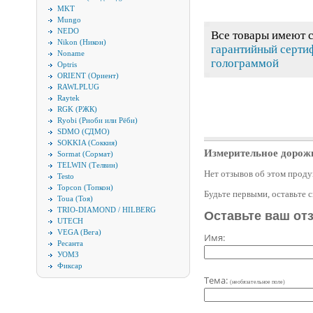
MKT
Mungo
NEDO
Все товары имеют 
Nikon (Никон)
гарантийный серти
Noname
голограммой
Optris
ORIENT (Ориент)
RAWLPLUG
Raytek
RGK (РЖК)
Ryobi (Риоби или Рёби)
SDMO (СДМО)
SOKKIA (Соккия)
Измерительное дорож
Sormat (Сормат)
TELWIN (Телвин)
Нет отзывов об этом проду
Testo
Topcon (Топкон)
Будьте первыми, оставьте 
Toua (Тоя)
TRIO-DIAMOND / HILBERG
Оставьте ваш от
UTECH
VEGA (Вега)
Имя:
Ресанта
УОМЗ
Фиксар
Тема:
(необязательное поле)