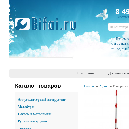
8-4
Доступе
Прием з
отгрузки н
пн-вс, c 10
О магазине
Доставка и 
Каталог товаров
Главная
→
Архив
→
Измерител
Аккумуляторный инструмент
Мотобуры
Насосы и мотопомпы
Ручной инструмент
Техника