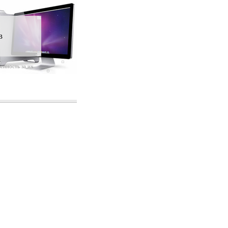
в
енность за их