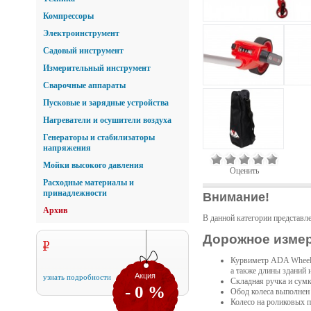
Компрессоры
Электроинструмент
Садовый инструмент
Измерительный инструмент
Сварочные аппараты
Пусковые и зарядные устройства
Нагреватели и осушители воздуха
Генераторы и стабилизаторы
напряжения
Мойки высокого давления
Оценить
Расходные материалы и
принадлежности
Внимание!
Архив
В данной категории представл
Дорожное измер
Курвиметр ADA Wheel 
а также длины зданий 
Акция
узнать подробности
Складная ручка и сумк
- 0 %
Обод колеса выполнен
Колесо на роликовых 