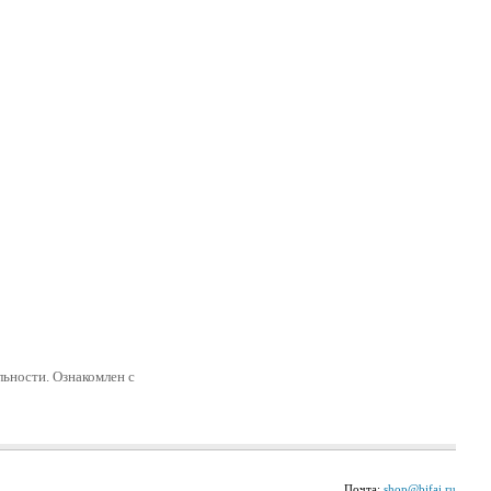
ьности. Ознакомлен с
Почта:
shop@bifai.ru