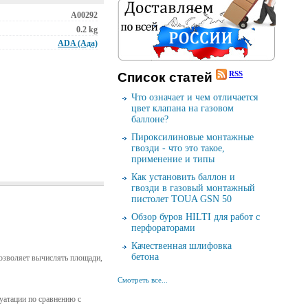
А00292
0.2 kg
ADA (Ада)
RSS
Cписок cтатей
Что означает и чем отличается
цвет клапана на газовом
баллоне?
Пироксилиновые монтажные
гвозди - что это такое,
применение и типы
Как установить баллон и
гвозди в газовый монтажный
пистолет TOUA GSN 50
Обзор буров HILTI для работ с
перфораторами
Качественная шлифовка
бетона
озволяет вычислять площади,
Смотреть все...
атации по сравнению с