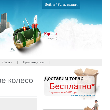
Войти
/
Регистрация
Корзина
(пусто)
Статьи
Производители
Доставим товар
е колесо
Бесплатно*
* при покупке от 30025 руб.
узнать подробности