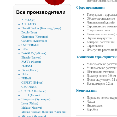
аналогичными измерит
Сфера применения:
Все производители
Тротуарная и дорожна
Общее строительство
ADA (Ада)
Ландшафтный дизайн
AEG (АЕГ)
Строительство домашн
Black&Decker (Блэк энд Декер)
Спортивные поля
Bosch (Бош)
Разметка (измерение) 
Champion (Чемпион)
Оценка имущества
Condtrol (Кондтрол)
Контроль расстояний
CST/BERGER
Страхование
D.Bor
Измерения расстояний
DeWALT (ДеВольт)
Технические характеристик
Elitech (Элитек)
FASTY (Фасти)
Максимальное расстоя
FEDAST
Минимальное расстоян
Fisco (Фиско)
Шаг шкалы счетчика 
Fluke
Диаметр колеса 9,9 см
FUBAG
Длина окружности 31 
GEFEST (Гефест)
Все примерно 0.2 кг
GEO-Fennel
Комплектация
GEOBOX (Геобокс)
HILTI (Хилти)
Дорожное колесо (кур
Husqvarna (Хускварна)
Чехол
Leica (Лейка)
Инструкция
Makita (Макита)
Коробка
Marina / speroni (Марина / Сперони)
Midland (Мидлэнд)