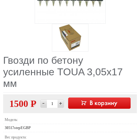
Гвозди по бетону
усиленные TOUA 3,05х17
мм
1500 Р
—
Модель:
30517stepEGBP
Вес продукта: