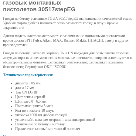
газовых монтажных
пистолетов 30517stepEG
Гвозди по бетону усиленные TOUA 30517stepEG выполнены из качественной стали.
Удобная форма дюбеля позволяет легко разместить гвоздь в пазу и прочно
закрепить его.
Данная модель имеет совместимость с различными с монтажными пистолетами
производства SPIT Pulsa, Aiken, MAX, Ramset, Makita, HITACHI, Trusty и других
производителей.
Гвозди по бетону , металлу, кирпичу Toua CN подходят для большинства газовых,
аккумуляторных и пневматических монтажных пистолетов, широко используются в
общестроительном монтаже. Сертификат соответствия; Сертификат пожарной
безопасности; Сертификат ОКЛ; ISO9001
Технические характеристики:
диаметр 3.05 мм
длина 17 мм
Тип СN EG BP
Цвет ленты черный
Шляпка 6,0 - 6,5 мм
Покрытие цинком 5 мкн
Кол-во в кассете 10 штук
упаковка 1000 шт дюбель гвоздей
усиленный с кованым острием, гальванизированный
Назначение по бетону и металлу
Применение газовый монтажный пистолет