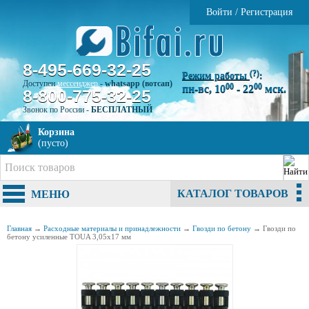
Войти
/
Регистрация
8-495-669-32-25
(?)
Режим работы
:
Доступен
мессенджер
-
whatsapp (вотсап)
00
00
пн-вс, 10
- 22
мск.
8-800-775-32-25
Звонок по России -
БЕСПЛАТНЫЙ
Корзина
(пусто)
КАТАЛОГ ТОВАРОВ
МЕНЮ
Главная
→
Расходные материалы и принадлежности
→
Гвозди по бетону
→
Гвозди по
бетону усиленные TOUA 3,05х17 мм