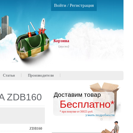
Войти
/
Регистрация
Корзина
(пусто)
Статьи
Производители
Доставим товар
DA ZDB160
Бесплатно*
* при покупке от 30025 руб.
узнать подробности
ZDB160