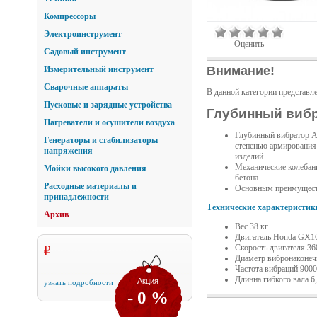
Компрессоры
Электроинструмент
Оценить
Садовый инструмент
Внимание!
Измерительный инструмент
Сварочные аппараты
В данной категории представл
Пусковые и зарядные устройства
Глубинный вибр
Нагреватели и осушители воздуха
Глубинный вибратор A
Генераторы и стабилизаторы
степенью армирования 
напряжения
изделий.
Механические колебан
Мойки высокого давления
бетона.
Расходные материалы и
Основным преимуществ
принадлежности
Технические характеристик
Архив
Вес 38 кг
Двигатель Honda GX1
Скорость двигателя 3
Диаметр вибронаконечн
Частота вибраций 900
Длинна гибкого вала 6
Акция
узнать подробности
- 0 %