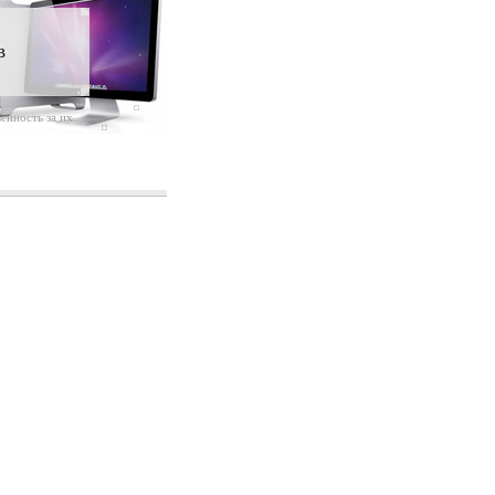
в
енность за их