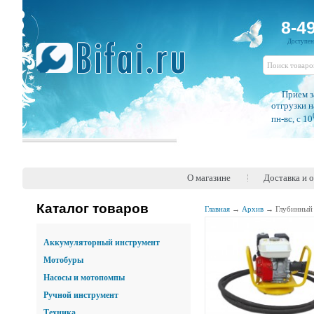
8-4
Доступе
Прием з
отгрузки н
пн-вс, c 10
О магазине
Доставка и 
Каталог товаров
Главная
→
Архив
→
Глубинный
Аккумуляторный инструмент
Мотобуры
Насосы и мотопомпы
Ручной инструмент
Техника