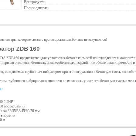
Вес продукта:
Производитель:
ены товары, которые сняты с производства или больше не закупаются!
атор ZDB 160
DA ZDB160 предназначен для уплотнения бетонных смесей при укладке их в монолитны
и при изготовлении бетонных и железобетонных изделий, что обеспечивает прочность и
ия, создаваемые глубинным вибратором при его погружении в бетонную смесь, способс
ом глубинного вибрирования является возможность уплотнять бетонную смесь с мен
и:
60 5,5HP
600 оборотов/мин
ика 32/35/38/45/60/70 мм
0 вибр/мин
,0 м