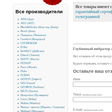
Все товары имеют 
Все производители
гарантийный серти
голограммой
ADA (Ада)
AEG (АЕГ)
Black&Decker (Блэк энд Декер)
Bosch (Бош)
Champion (Чемпион)
Condtrol (Кондтрол)
CST/BERGER
D.Bor
Глубинный вибратор
DeWALT (ДеВольт)
Elitech (Элитек)
Нет отзывов об этом проду
FASTY (Фасти)
FEDAST
Будьте первыми, оставьте 
Fisco (Фиско)
Оставьте ваш от
Fluke
FUBAG
Имя:
GEFEST (Гефест)
GEO-Fennel
GEOBOX (Геобокс)
HILTI (Хилти)
Тема:
Husqvarna (Хускварна)
(необязательное поле)
Leica (Лейка)
Makita (Макита)
Marina / speroni (Марина / Сперони)
E-mail:
(необязательное поле)
Midland (Мидлэнд)