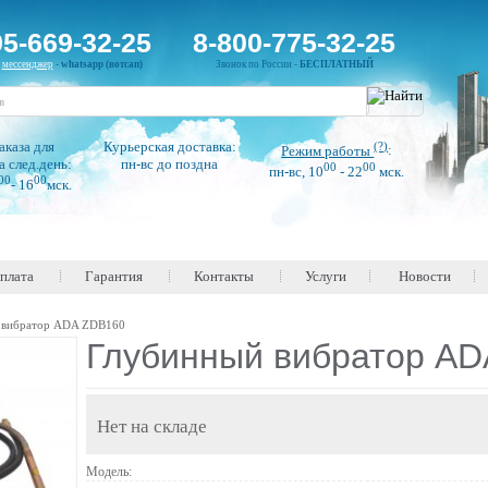
95-669-32-25
8-800-775-32-25
н
мессенджер
-
whatsapp (вотсап)
Звонок по России -
БЕСПЛАТНЫЙ
аказа для
Курьерская доставка:
(?)
Режим работы
:
а след.день:
пн-вс до поздна
00
00
пн-вс, 10
- 22
мск.
00
00
- 16
мск.
оплата
Гарантия
Контакты
Услуги
Новости
 вибратор ADA ZDB160
Глубинный вибратор A
Нет на складе
Модель: