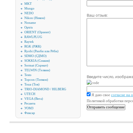
MKT
Mungo
NEDO
Ваш отзыв:
Nikon (Никон)
Noname
Optris
ORIENT (Ориент)
RAWLPLUG
Raytek
RGK (РЖК)
Ryobi (Риоби или Рёби)
SDMO (СДМО)
SOKKIA (Соккия)
Sormat (Сормат)
TELWIN (Телвин)
Testo
Введите число, изображ
Topcon (Топкон)
Toua (Тоя)
TRIO-DIAMOND / HILBERG
UTECH
Я даю свое
согласие на
VEGA (Вега)
Политикой обработки пер
Ресанта
УОМЗ
Фиксар