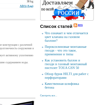
38 kg
ADA (Ада)
RSS
Cписок cтатей
Что означает и чем отличается
цвет клапана на газовом
баллоне?
е конструкции с различной
Пироксилиновые монтажные
 долговечность сооружения и
гвозди - что это такое,
применение и типы
твует активному уплотнению
Как установить баллон и
ьшим содержанием воды.
гвозди в газовый монтажный
пистолет TOUA GSN 50
Обзор буров HILTI для работ с
перфораторами
Качественная шлифовка
бетона
Смотреть все...