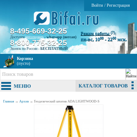
Войти
/
Регистрация
8-495-669-32-25
(?)
Режим работы
:
Доступен
мессенджер
-
whatsapp (вотсап)
00
00
пн-вс, 10
- 22
мск.
8-800-775-32-25
Звонок по России -
БЕСПЛАТНЫЙ
Корзина
(пусто)
КАТАЛОГ ТОВАРОВ
МЕНЮ
Главная
→
Архив
→
Геодезический штатив ADA LIGHTWOOD-S