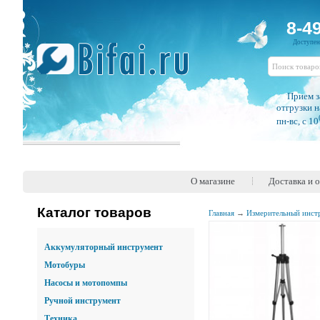
8-4
Доступе
Прием з
отгрузки н
пн-вс, c 10
О магазине
Доставка и 
Каталог товаров
Главная
→
Измерительный инст
Аккумуляторный инструмент
Мотобуры
Насосы и мотопомпы
Ручной инструмент
Техника