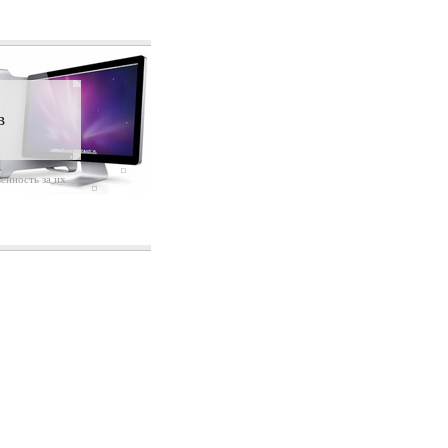
в
енность за их