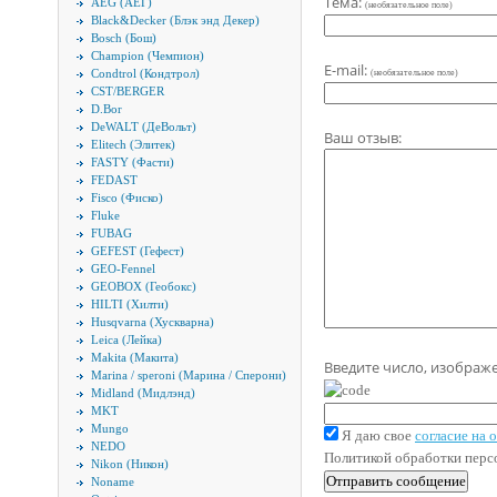
Тема:
AEG (АЕГ)
(необязательное поле)
Black&Decker (Блэк энд Декер)
Bosch (Бош)
Champion (Чемпион)
E-mail:
Condtrol (Кондтрол)
(необязательное поле)
CST/BERGER
D.Bor
DeWALT (ДеВольт)
Ваш отзыв:
Elitech (Элитек)
FASTY (Фасти)
FEDAST
Fisco (Фиско)
Fluke
FUBAG
GEFEST (Гефест)
GEO-Fennel
GEOBOX (Геобокс)
HILTI (Хилти)
Husqvarna (Хускварна)
Leica (Лейка)
Makita (Макита)
Введите число, изображ
Marina / speroni (Марина / Сперони)
Midland (Мидлэнд)
MKT
Mungo
Я даю свое
согласие на
NEDO
Политикой обработки пер
Nikon (Никон)
Noname