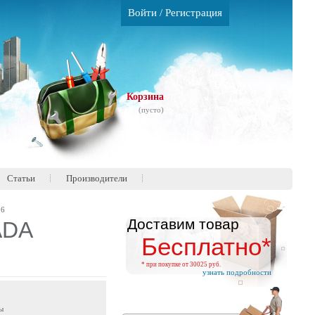
Войти
/
Регистрация
Корзина
(пусто)
Статьи
Производители
16
Доставим товар
ADA
Бесплатно*
* при покупке от 30025 руб.
узнать подробности
ы