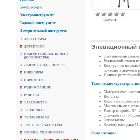
Компрессоры
Электроинструмент
Оценить
Садовый инструмент
Измерительный инструмент
АКСЕССУАРЫ
Элевационный ш
ДЕТЕКТОРЫ
ИЗМЕРИТЕЛЬНЫЕ КОЛЕСА
Элевационный штатив E
(КУРВИМЕТРЫ)
Раздвижной штатив из
ЛАЗЕРНЫЕ ДАЛЬНОМЕРЫ
Конструкция позволяет
приводит в движение р
НИВЕЛИРЫ
Наличие регулируемой
ПИРОМЕТРЫ
Технические характеристик
РАДИОСТАНЦИИ
Материал сталь+алюм
РУЛЕТКИ
Вес 5.5 кг
Высота в собранном ви
ТАХЕОМЕТРЫ
Максимальная высота 
ТЕОДОЛИТЫ
Размер в коробке 97 - 
Становой винт 5/8 дю
ТЕПЛОВИЗОРЫ
Зажим винты
Диаметр площадки 11.
ТРЕГЕРЫ И АДАПТЕРЫ
УРОВНИ, УКЛОНОМЕРЫ
Комплектация:
ШТАТИВЫ, МИШЕНИ, ПРИЦЕЛЫ,