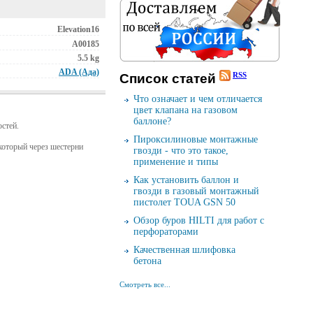
Elevation16
А00185
5.5 kg
ADA (Ада)
RSS
Cписок cтатей
Что означает и чем отличается
цвет клапана на газовом
баллоне?
стей.
Пироксилиновые монтажные
который через шестерни
гвозди - что это такое,
применение и типы
Как установить баллон и
гвозди в газовый монтажный
пистолет TOUA GSN 50
Обзор буров HILTI для работ с
перфораторами
Качественная шлифовка
бетона
Смотреть все...