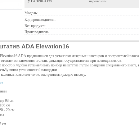
уточняйте!
перезвоним
Модель:
Код производителя:
Вес продукта:
Производитель:
татив ADA Elevation16
levation16 ADA предназначен для установки лазерных нивелиров и построителей плоско
готовлен из алюминия и стали, фиксация осуществляется при помощи винтов.
 просто и удобно устанавливать прибор на штатив путем вращения специального винта, 
езьбу винта установочной площадки.
 колонки позволяет точно настраивать нужную высоту.
и:
иний
де 93 см
166 см
20 - 20 см
йма
5 см