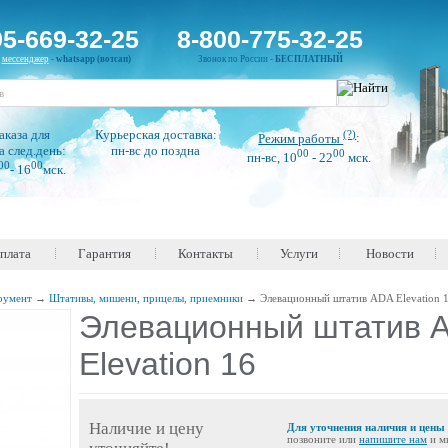
95-669-32-25
8-800-775-32-25
н
мессенджер
-
whatsapp (вотсап)
Звонок по России -
БЕСПЛАТНЫЙ
аказа для
Курьерская доставка:
(?)
Режим работы
:
а след.день:
пн-вс до поздна
00
00
пн-вс, 10
- 22
мск.
00
00
- 16
мск.
оплата
Гарантия
Контакты
Услуги
Новости
румент
→
Штативы, мишени, прицелы, приемники
→
Элевационный штатив ADA Elevation 
Элевационный штатив 
Elevation 16
Наличие и цену
Для уточнения наличия и цены
позвоните или
напишите нам
и м