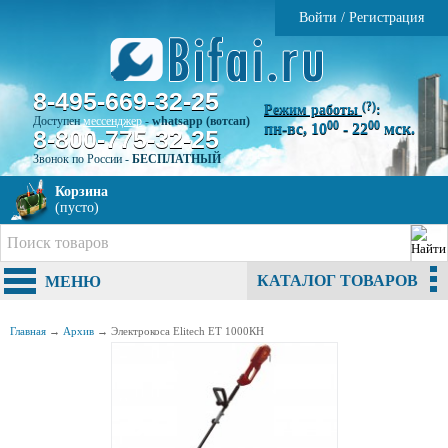
Войти
/
Регистрация
8-495-669-32-25
(?)
Режим работы
:
Доступен
мессенджер
-
whatsapp (вотсап)
00
00
пн-вс, 10
- 22
мск.
8-800-775-32-25
Звонок по России -
БЕСПЛАТНЫЙ
Корзина
(пусто)
КАТАЛОГ ТОВАРОВ
МЕНЮ
Главная
→
Архив
→
Электрокоса Elitech ЕТ 1000КН