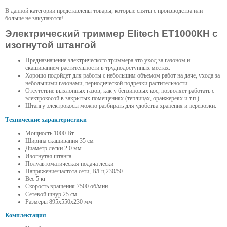
В данной категории представлены товары, которые сняты с производства или
больше не закупаются!
Электрический триммер Elitech ЕТ1000КН с
изогнутой штангой
Предназначение электрического триммера это уход за газоном и
скашиванием растительности в труднодоступных местах.
Хорошо подойдет для работы с небольшим объемом работ на даче, ухода за
небольшими газонами, периодической подрезки растительности.
Отсутствие выхлопных газов, как у бензиновых кос, позволяет работать с
электрокосой в закрытых помещениях (теплицах, оранжереях и т.п.).
Штангу электрокосы можно разбирать для удобства хранения и перевозки.
Технические характеристики
Мощность 1000 Вт
Ширина скашивания 35 см
Диаметр лески 2.0 мм
Изогнутая штанга
Полуавтоматическая подача лески
Напряжение/частота сети, В/Гц 230/50
Вес 5 кг
Скорость вращения 7500 об/мин
Сетевой шнур 25 см
Размеры 895x550x230 мм
Комплектация