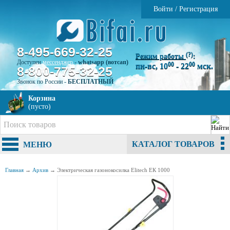
Войти
/
Регистрация
8-495-669-32-25
(?)
Режим работы
:
Доступен
мессенджер
-
whatsapp (вотсап)
00
00
пн-вс, 10
- 22
мск.
8-800-775-32-25
Звонок по России -
БЕСПЛАТНЫЙ
Корзина
(пусто)
КАТАЛОГ ТОВАРОВ
МЕНЮ
Главная
→
Архив
→
Электрическая газонокосилка Elitech ЕК 1000