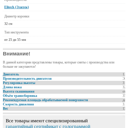
Elitech (Элитек)
Диаметр коронки
32 см
Тип инструмента
от 25 до 55 мм
Внимание!
В данной категории представлены товары, которые сняты с производства или
больше не закупаются!
Двигатель
1.0
Производительность двигателя
Эле
Регулировка высоты
3 у
Длина ножа
32 
Высота скашивания
от 
Объём травосборника
35 
Рекомендуемая площадь обрабатываемой поверхности
до 
Скорость движения
3.8
Вес
13 
Все товары имеют специлизированный
гарантийный сертификат с голограммой