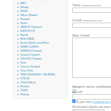
MKT
Тема:
(необязательное поле)
Mungo
NEDO
Nikon (Никон)
Noname
E-mail:
(необязательное поле)
Optris
ORIENT (Ориент)
RAWLPLUG
Ваш отзыв:
Raytek
RGK (РЖК)
Ryobi (Риоби или Рёби)
SDMO (СДМО)
SOKKIA (Соккия)
Sormat (Сормат)
TELWIN (Телвин)
Testo
Topcon (Топкон)
Toua (Тоя)
TRIO-DIAMOND / HILBERG
UTECH
VEGA (Вега)
Введите число, изображ
Ресанта
УОМЗ
Фиксар
Я даю свое
согласие на
Политикой обработки пер