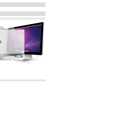
в
енность за их