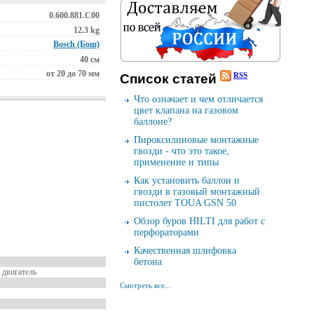
0.600.881.C00
12.3 kg
Bosch (Бош)
40 см
от 20 до 70 мм
RSS
Cписок cтатей
Что означает и чем отличается
цвет клапана на газовом
баллоне?
Пироксилиновые монтажные
гвозди - что это такое,
применение и типы
Как установить баллон и
гвозди в газовый монтажный
пистолет TOUA GSN 50
Обзор буров HILTI для работ с
перфораторами
Качественная шлифовка
бетона
 двигатель
Смотреть все...