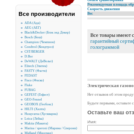
Объём травосборника
Рекомендуемая площадь обр
Скорость движения
Все производители
Вес
ADA (Ада)
AEG (АЕГ)
Black&Decker (Блэк энд Декер)
Все товары имеют 
Bosch (Бош)
гарантийный серти
Champion (Чемпион)
голограммой
Condtrol (Кондтрол)
CST/BERGER
D.Bor
DeWALT (ДеВольт)
Elitech (Элитек)
FASTY (Фасти)
FEDAST
Fisco (Фиско)
Fluke
Электрическая газо
FUBAG
Нет отзывов об этом проду
GEFEST (Гефест)
GEO-Fennel
Будьте первыми, оставьте 
GEOBOX (Геобокс)
HILTI (Хилти)
Оставьте ваш от
Husqvarna (Хускварна)
Leica (Лейка)
Имя:
Makita (Макита)
Marina / speroni (Марина / Сперони)
Midland (Мидлэнд)