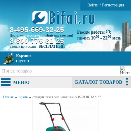
Войти
/
Регистрация
8-495-669-32-25
(?)
Режим работы
:
Доступен
мессенджер
-
whatsapp (вотсап)
00
00
пн-вс, 10
- 22
мск.
8-800-775-32-25
Звонок по России -
БЕСПЛАТНЫЙ
Корзина
(пусто)
КАТАЛОГ ТОВАРОВ
МЕНЮ
Главная
→
Архив
→
Электрическая газонокосилка BOSCH ROTAK 37