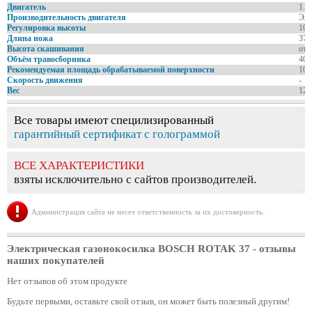
Двигатель
1.4
Производительность двигателя
Эле
Регулировка высоты
10 
Длина ножа
37 
Высота скашивания
от 
Объём травосборника
40 
Рекомендуемая площадь обрабатываемой поверхности
100
Скорость движения
-
Вес
12.
Все товары имеют специлизированный
гарантийный сертификат с голограммой
ВСЕ ХАРАКТЕРИСТИКИ
взяты исключительно с сайтов производителей.
Администрация сайта не несет ответственность за их достоверность.
Электрическая газонокосилка BOSCH ROTAK 37
- отзывы
наших покупателей
Нет отзывов об этом продукте
Будьте первыми, оставьте свой отзыв, он может быть полезный другим!