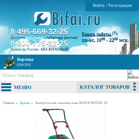
Войти
/
Регистрация
8-495-669-32-25
(?)
Режим работы
:
Доступен
мессенджер
-
whatsapp (вотсап)
00
00
пн-вс, 10
- 22
мск.
8-800-775-32-25
Звонок по России -
БЕСПЛАТНЫЙ
Корзина
(пусто)
КАТАЛОГ ТОВАРОВ
МЕНЮ
Главная
→
Архив
→
Электрическая газонокосилка BOSCH ROTAK 34