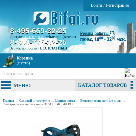
Войти
/
Регистрация
8-495-669-32-25
(?)
Режим работы
:
Доступен
мессенджер
-
whatsapp (вотсап)
00
00
пн-вс, 10
- 22
мск.
8-800-775-32-25
Звонок по России -
БЕСПЛАТНЫЙ
Корзина
(пусто)
КАТАЛОГ ТОВАРОВ
МЕНЮ
Главная
→
Садовый инструмент
→
Цепные пилы
→
Электрические цепные пилы
→
Электрическая цепная пила BOSCH GKE 40 BCE