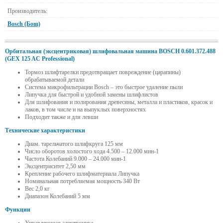
Производитель:
Bosch (Бош)
Орбитальная (эксцентриковая) шлифовальная машина BOSCH 0.601.372.488
(GEX 125 AC Professional)
Тормоз шлифтарелки предотвращает повреждение (царапины)
обрабатываемой детали
Система микрофильтрации Bosch – это быстрое удаление пыли
Липучка для быстрой и удобной замены шлифлистов
Для шлифования и полирования древесины, металла и пластиков, красок и
лаков, в том числе и на выпуклых поверхностях
Подходит также и для левши
Технические характеристики
Диам. тарельчатого шлифкруга 125 мм
Число оборотов холостого хода 4.500 – 12.000 мин-1
Частота Колебаний 9.000 – 24.000 мин-1
Эксцентриситет 2,50 мм
Крепление рабочего шлифматериала Липучка
Номинальная потребляемая мощность 340 Вт
Вес 2,0 кг
Диапазон Колебаний 5 мм
Функции