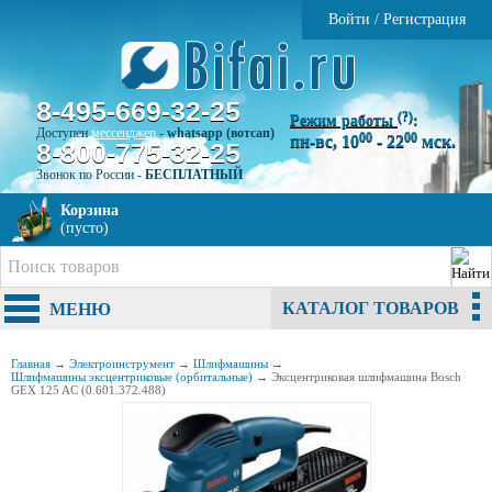
Войти
/
Регистрация
8-495-669-32-25
(?)
Режим работы
:
Доступен
мессенджер
-
whatsapp (вотсап)
00
00
пн-вс, 10
- 22
мск.
8-800-775-32-25
Звонок по России -
БЕСПЛАТНЫЙ
Корзина
(пусто)
КАТАЛОГ ТОВАРОВ
МЕНЮ
Главная
→
Электроинструмент
→
Шлифмашины
→
Шлифмашины эксцентриковые (орбитальные)
→
Эксцентриковая шлифмашина Bosch
GEX 125 AC (0.601.372.488)