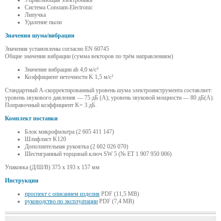
Управляющая электроника
Система Constant-Electronic
Липучка
Удаление пыли
Значения шума/вибрации
Значения установлены согласно EN 60745
Общие значения вибрации (сумма векторов по трём направлениям)
Значение вибрации ah 4,0 м/с²
Коэффициент неточности K 1,5 м/с²
Стандартный A-скорректированный уровень шума электроинструмента составляет:
уровень звукового давления — 75 дБ (A); уровень звуковой мощности — 80 дБ(A).
Поправочный коэффициент K= 3 дБ.
Комплект поставки
Блок микрофильтра (2 605 411 147)
Шлифлист K120
Дополнительная рукоятка (2 602 026 070)
Шестигранный торцовый ключ SW 5 (№ ET 1 907 950 006)
Упаковка (Д/Ш/В) 375 x 193 x 157 мм
Инструкции
проспект с описанием изделия
PDF (11,5 MB)
руководство по эксплуатации
PDF (7,4 MB)