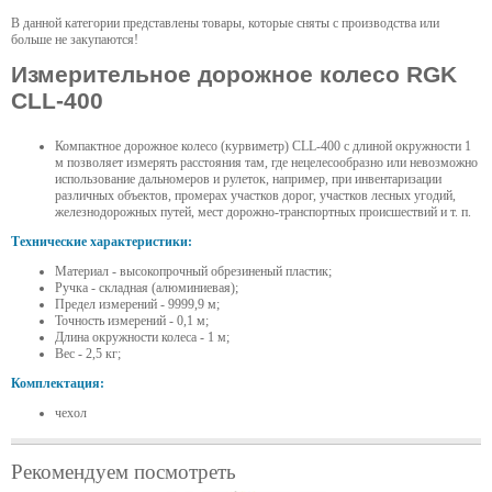
В данной категории представлены товары, которые сняты с производства или
больше не закупаются!
Измерительное дорожное колесо RGK
CLL-400
Компактное дорожное колесо (курвиметр) CLL-400 с длиной окружности 1
м позволяет измерять расстояния там, где нецелесообразно или невозможно
использование дальномеров и рулеток, например, при инвентаризации
различных объектов, промерах участков дорог, участков лесных угодий,
железнодорожных путей, мест дорожно-транспортных происшествий и т. п.
Технические характеристики:
Материал - высокопрочный обрезиненый пластик;
Ручка - складная (алюминиевая);
Предел измерений - 9999,9 м;
Точность измерений - 0,1 м;
Длина окружности колеса - 1 м;
Вес - 2,5 кг;
Комплектация:
чехол
Рекомендуем посмотреть