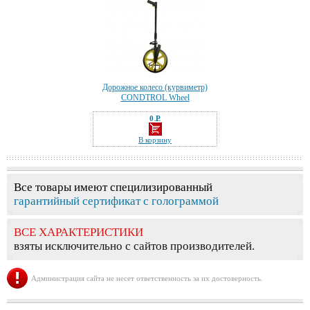
Дорожное колесо (курвиметр)
CONDTROL Wheel
0 Р
—
В корзину
Все товары имеют специлизированный
гарантийный сертификат с голограммой
ВСЕ ХАРАКТЕРИСТИКИ
взяты исключительно с сайтов производителей.
Администрация сайта не несет ответственность за их достоверность.