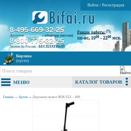
Войти
/
Регистрация
8-495-669-32-25
(?)
Режим работы
:
Доступен
мессенджер
-
whatsapp (вотсап)
00
00
пн-вс, 10
- 22
мск.
8-800-775-32-25
Звонок по России -
БЕСПЛАТНЫЙ
Корзина
(пусто)
КАТАЛОГ ТОВАРОВ
МЕНЮ
Главная
→
Архив
→
Дорожное колесо RGK CLL - 400