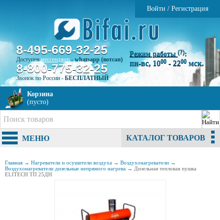
Войти
/
Регистрация
8-495-669-32-25
(?)
Режим работы
:
Доступен
мессенджер
-
whatsapp (вотсап)
00
00
пн-вс, 10
- 22
мск.
8-800-775-32-25
Звонок по России -
БЕСПЛАТНЫЙ
Корзина
(пусто)
КАТАЛОГ ТОВАРОВ
МЕНЮ
Главная
→
Нагреватели и осушители воздуха
→
Воздухонагреватели
→
Воздухонагреватели дизельные непрямого нагрева
→
Дизельная тепловая пушка
ELITECH ТП 25ДН