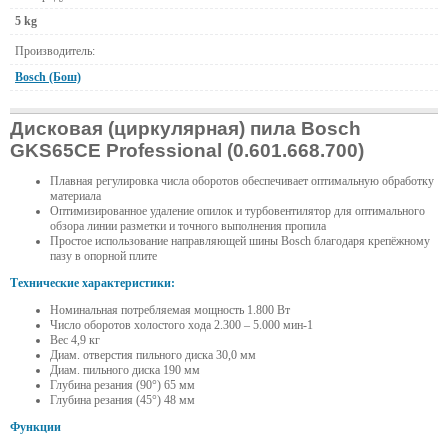
5 kg
Производитель:
Bosch (Бош)
Дисковая (циркулярная) пила Bosch
GKS65CE Professional (0.601.668.700)
Плавная регулировка числа оборотов обеспечивает оптимальную обработку
материала
Оптимизированное удаление опилок и турбовентилятор для оптимального
обзора линии разметки и точного выполнения пропила
Простое использование направляющей шины Bosch благодаря крепёжному
пазу в опорной плите
Технические характеристики:
Номинальная потребляемая мощность 1.800 Вт
Число оборотов холостого хода 2.300 – 5.000 мин-1
Вес 4,9 кг
Диам. отверстия пильного диска 30,0 мм
Диам. пильного диска 190 мм
Глубина резания (90°) 65 мм
Глубина резания (45°) 48 мм
Функции