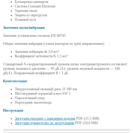
Блокировка шпинделя
Система Constant-Electronic
Удаление пыли
Защита от перегрузок
Плавный пуск
Значения шума/вибрации
Значения установлены согласно EN 60745
Общие значения вибрации (сумма векторов по трём направлениям)
Значение вибрации ah 3,0 м/с²
Коэффициент неточности K 1,5 м/с²
Стандартный A-скорректированный уровень шума электроинструмента составляет:
уровень звукового давления — 95 дБ (A); уровень звуковой мощности — 106
дБ(A). Поправочный коэффициент K= 3 дБ.
Комплектация
:
Твердосплавный пильный диск, O 190 мм
Шестигранный торцовый ключ SW 5
Параллельный упор
Переходник пылеотвода
Инструкции
:
Загрузить проспект с описанием изделия
PDF (11,5 MB)
Загрузить руководство по эксплуатации
PDF (10,6 MB)