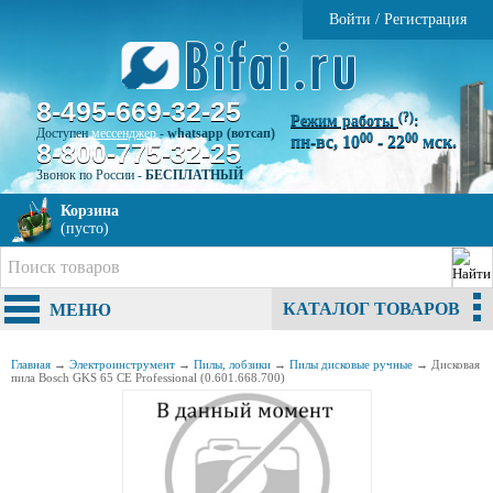
Войти
/
Регистрация
8-495-669-32-25
(?)
Режим работы
:
Доступен
мессенджер
-
whatsapp (вотсап)
00
00
пн-вс, 10
- 22
мск.
8-800-775-32-25
Звонок по России -
БЕСПЛАТНЫЙ
Корзина
(пусто)
КАТАЛОГ ТОВАРОВ
МЕНЮ
Главная
→
Электроинструмент
→
Пилы, лобзики
→
Пилы дисковые ручные
→
Дисковая
пила Bosch GKS 65 CE Professional (0.601.668.700)