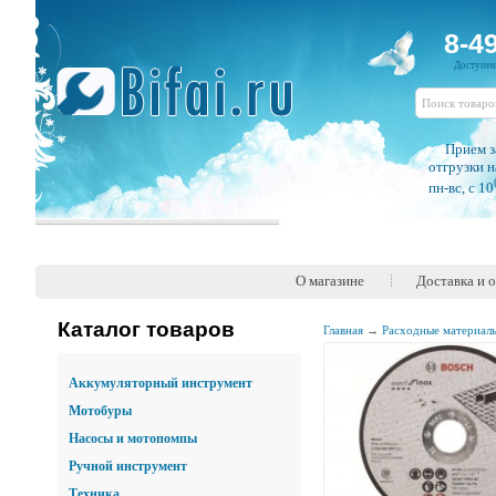
8-4
Доступе
Прием з
отгрузки н
пн-вс, c 10
О магазине
Доставка и 
Каталог товаров
Главная
→
Расходные материал
Аккумуляторный инструмент
Мотобуры
Насосы и мотопомпы
Ручной инструмент
Техника