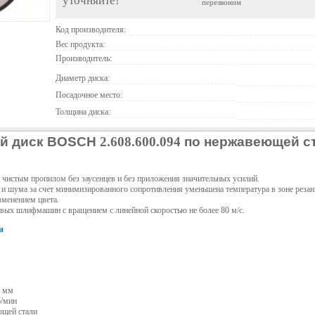
уточняйте!
перезвоним
Код производителя:
Вес продукта:
Производитель:
Диаметр диска:
Посадочное место:
Толщина диска:
ой диск BOSCH
2.608.600.094
по нержавеющей с
чистым пропилом без заусенцев и без приложения значительных усилий.
и шума за счет минимизированного сопротивления уменьшена температура в зоне резани
зменением цвета.
вых шлифмашин с вращением с линейной скоростью не более 80 м/с.
и
2 мм
б/мин
ющей стали