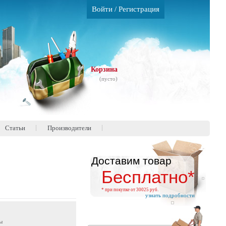
Войти
/
Регистрация
Корзина
(пусто)
Статьи
Производители
Доставим товар
Бесплатно*
* при покупке от 30025 руб.
узнать подробности
ы