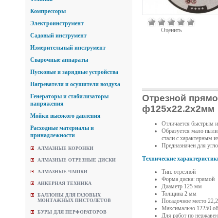
Компрессоры
Электроинструмент
Оценить
Садовый инструмент
Измерительный инструмент
Сварочные аппараты
Пусковые и зарядные устройства
Нагреватели и осушители воздуха
Отрезной прям
Генераторы и стабилизаторы
напряжения
ф125х22.2х2мм
Мойки высокого давления
Отличается быстрым и 
Расходные материалы и
Образуется мало пыли 
принадлежности
стали с характерным и
Предназначен для угло
АЛМАЗНЫЕ КОРОНКИ
Технические характеристик
АЛМАЗНЫЕ ОТРЕЗНЫЕ ДИСКИ
Тип: отрезной
АЛМАЗНЫЕ ЧАШКИ
Форма диска: прямой
АНКЕРНАЯ ТЕХНИКА
Диаметр 125 мм
Толщина 2 мм
БАЛЛОНЫ ДЛЯ ГАЗОВЫХ
Посадочное место 22,
МОНТАЖНЫХ ПИСТОЛЕТОВ
Максимально 12250 о
БУРЫ ДЛЯ ПЕРФОРАТОРОВ
Для работ по нержаве