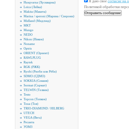
Я даю свое
согласие на
Husqvarna (Хускварна)
Политикой обработки пер
Leica (Лейка)
Makita (Макита)
Marina / speroni (Марина / Сперони)
Midland (Мидлэнд)
MKT
Mungo
NEDO
Nikon (Никон)
Noname
Optris
ORIENT (Ориент)
RAWLPLUG
Raytek
RGK (РЖК)
Ryobi (Риоби или Рёби)
SDMO (СДМО)
SOKKIA (Соккия)
Sormat (Сормат)
TELWIN (Телвин)
Testo
Topcon (Топкон)
Toua (Тоя)
TRIO-DIAMOND / HILBERG
UTECH
VEGA (Вега)
Ресанта
УОМЗ