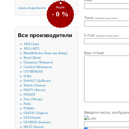
Акция
узнать подробности
- 0 %
Тема:
(необязательное поле)
Все производители
E-mail:
(необязательное поле)
ADA (Ада)
AEG (АЕГ)
Ваш отзыв:
Black&Decker (Блэк энд Декер)
Bosch (Бош)
Champion (Чемпион)
Condtrol (Кондтрол)
CST/BERGER
D.Bor
DeWALT (ДеВольт)
Elitech (Элитек)
FASTY (Фасти)
FEDAST
Fisco (Фиско)
Fluke
FUBAG
Введите число, изображ
GEFEST (Гефест)
GEO-Fennel
GEOBOX (Геобокс)
HILTI (Хилти)