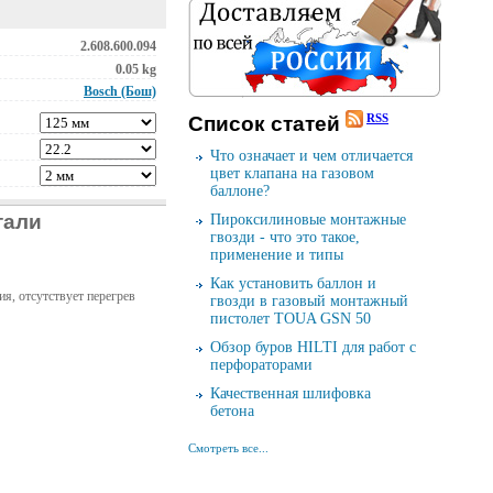
2.608.600.094
0.05 kg
Bosch (Бош)
RSS
Cписок cтатей
Что означает и чем отличается
цвет клапана на газовом
баллоне?
тали
Пироксилиновые монтажные
гвозди - что это такое,
применение и типы
Как установить баллон и
я, отсутствует перегрев
гвозди в газовый монтажный
пистолет TOUA GSN 50
Обзор буров HILTI для работ с
перфораторами
Качественная шлифовка
бетона
Смотреть все...