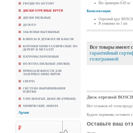
Вес примерно 0.05 кг
ГВОЗДИ ПО БЕТОНУ
Комплектация
ДИСКИ ОТРЕЗНЫЕ КРУГИ
ДИСКИ ПИЛЬНЫЕ
Отрезной круг BOSCH 
В упаковке по 1 шт.
ДОЛОТО
ЗАКЛЕПКИ ВЫТЯЖНЫЕ
КЛИПСЫ И ДЕРЖАТЕЛИ КАБЕЛЯ
Все товары имеют 
КОРОНКИ БИМЕТАЛЛИЧЕСКИЕ ПО
ДЕРЕВУ И МЕТАЛЛУ
гарантийный серти
ПАТРОНЫ ПОРОХОВЫЕ
голограммой
ПОЛОТНА ПИЛЬНЫЕ (ПИЛКИ)
ПРИНАДЛЕЖНОСТИ ДЛЯ
ЛАЗЕРНЫХ НИВЕЛИРОВ
СВЕРЛА
СИСТЕМА ВЫРАВНИВАНИЯ
ПЛИТКИ
Диск отрезной BOSCH 
ТАРЕЛЬЧАТЫЕ ДЮБЕЛИ (ГРИБКИ)
Нет отзывов об этом проду
ХИМИЧЕСКИЕ АНКЕРА
Архив
Будьте первыми, оставьте 
Оставьте ваш от
Имя: