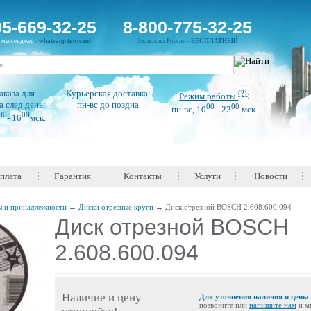
95-669-32-25
8-800-775-32-25
н
мессенджер
-
whatsapp (вотсап)
Звонок по России -
БЕСПЛАТНЫЙ
аказа для
Курьерская доставка:
(?)
Режим работы
:
а след.день:
пн-вс до поздна
00
00
пн-вс, 10
- 22
мск.
00
00
- 16
мск.
оплата
Гарантия
Контакты
Услуги
Новости
ы и принадлежности
→
Диски отрезные круги
→
Диск отрезной BOSCH 2.608.600.094
Диск отрезной BOSCH
2.608.600.094
Наличие и цену
Для уточнения наличия и цены
позвоните или
напишите нам
и м