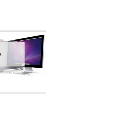
в
енность за их