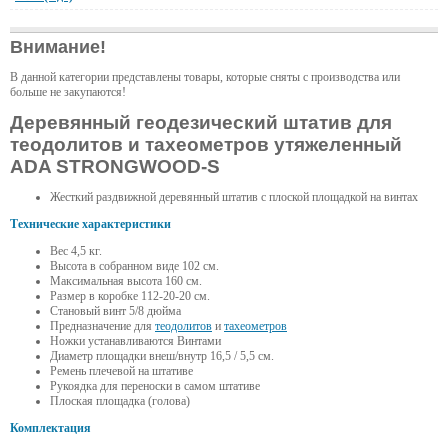
Внимание!
В данной категории представлены товары, которые сняты с производства или
больше не закупаются!
Деревянный геодезический штатив для
теодолитов и тахеометров утяжеленный
ADA STRONGWOOD-S
Жесткий раздвижной деревянный штатив с плоской площадкой на винтах
Технические характеристики
Вес 4,5 кг.
Высота в собранном виде 102 см.
Максимальная высота 160 см.
Размер в коробке 112-20-20 см.
Становый винт 5/8 дюйма
Предназначение для
теодолитов
и
тахеометров
Ножки устанавливаются Винтами
Диаметр площадки внеш/внутр 16,5 / 5,5 см.
Ремень плечевой на штативе
Рукоядка для переноски в самом штативе
Плоская площадка (голова)
Комплектация