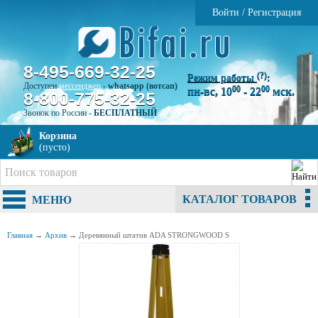
Войти
/
Регистрация
8-495-669-32-25
(?)
Режим работы
:
Доступен
мессенджер
-
whatsapp (вотсап)
00
00
пн-вс, 10
- 22
мск.
8-800-775-32-25
Звонок по России -
БЕСПЛАТНЫЙ
Корзина
(пусто)
КАТАЛОГ ТОВАРОВ
МЕНЮ
Главная
→
Архив
→
Деревянный штатив ADA STRONGWOOD S