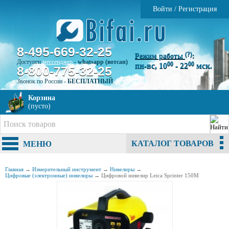
Войти
/
Регистрация
8-495-669-32-25
(?)
Режим работы
:
Доступен
мессенджер
-
whatsapp (вотсап)
00
00
пн-вс, 10
- 22
мск.
8-800-775-32-25
Звонок по России -
БЕСПЛАТНЫЙ
Корзина
(пусто)
КАТАЛОГ ТОВАРОВ
МЕНЮ
Главная
→
Измерительный инструмент
→
Нивелиры
→
Цифровые (электронные) нивелиры
→
Цифровой нивелир Leica Sprinter 150M