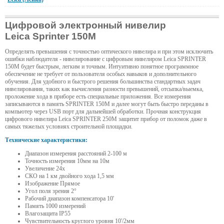
Цифровой электронный нивелир
Leica Sprinter 150M
Определять превышения с точностью оптического нивелира и при этом исключить
ошибки наблюдателя - нивелирование с цифровым нивелиром Leica SPRINTER
150M будет быстрым, легким и точным. Интуитивно понятное программное
обеспечение не требует от пользователя особых навыков и дополнительного
обучения. Для удобного и быстрого решения большинства стандартных задач
нивелирования, таких как вычисления разности превышений, отсыпка/выемка,
проложение хода в приборе есть специальные приложения. Все измерения
записываются в память SPRINTER 150M и далее могут быть быстро переданы в
компьютер через USB порт для дальнейшей обработки. Прочная конструкция
цифрового нивелира Leica SPRINTER 250M защитит прибор от поломок даже в
самых тяжелых условиях строительной площадки.
Технические характеристики:
Диапазон измерения расстояний 2-100 м
Точность измерения 10мм на 10м
Увеличение 24х
СКО на 1 км двойного хода 1,5 мм
Изображение Прямое
Угол поля зрения 2°
Рабочий диапазон компенсатора 10'
Память 1000 измерений
Влагозащита IP55
Чувствительность круглого уровня 10'/2мм