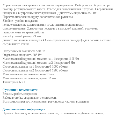
Управляющая электроника - для точного центрования. Выбор числа оборотов при
помощи регулировочного колеса. Реверс для заворачивания шурупов. Сверлильный
шпиндель с внутренним шестигранником. Двигатель мощностью 550 Вт.
Переставливаемая по кругу дополнительная рукоятка.
Slimline - удобно и надежно
полное оснащение шариковыми и игольчатыми подшипниками
синхронизованная 2скоростная передача с вытяжной шпонкой, возможно
переключение во время работы
малый угловой размер 29 мм
диаметр горловины шпинделя 43 мм (европейский стандарт) - для работы в стойке
сверлильного станка
Потребляемая мощность 550 Вт
Отдаваемая мощность 285 Вт
Максимальный крутящий момент на 1-й скорости 11.5 Нм
Максимальный крутящий момент на 2-й скорости 6 Нм
Скорость вращения на 1-й скорости 0-1000 об/мин
Скорость вращения на 2-й скорости 0-1900 об/мин
Максимальное сверление в стали 13 мм
Максимальное сверление в дереве 32 мм
Тип патрона БЗП
Функции и возможности
Режимы работы сверление
Работа в стойке сверлильного станка есть
Возможности реверс, электронная регулировка частоты вращения
Дополнительная информация
Приспособления дополнительная рукоятка, ограничитель глубины сверления,