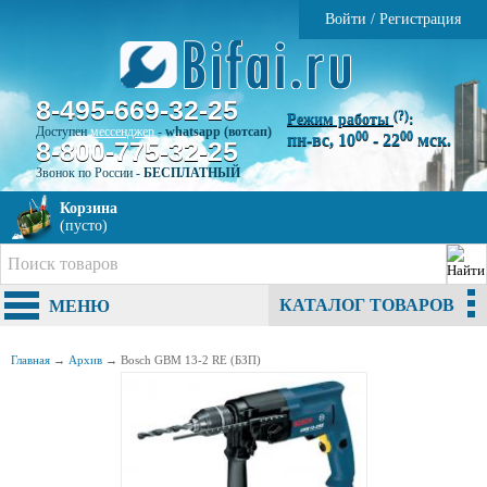
Войти
/
Регистрация
8-495-669-32-25
(?)
Режим работы
:
Доступен
мессенджер
-
whatsapp (вотсап)
00
00
пн-вс, 10
- 22
мск.
8-800-775-32-25
Звонок по России -
БЕСПЛАТНЫЙ
Корзина
(пусто)
КАТАЛОГ ТОВАРОВ
МЕНЮ
Главная
→
Архив
→
Bosch GBM 13-2 RE (БЗП)