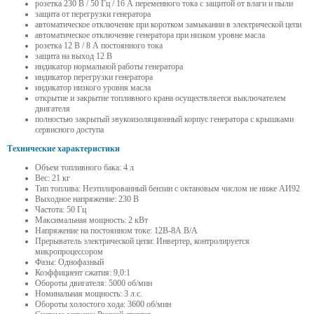
розетка 230 В / 50 Гц / 16 А переменного тока с защитой от влаги и пыли
защита от перегрузки генератора
автоматическое отключение при коротком замыкании в электрической цепи
автоматическое отключение генератора при низком уровне масла
розетка 12 В / 8 А постоянного тока
защита на выход 12 В
индикатор нормальной работы генератора
индикатор перегрузки генератора
индикатор низкого уровня масла
открытие и закрытие топливного крана осуществляется выключателем
двигателя
полностью закрытый звукоизоляционный корпус генератора с крышками
сервисного доступа
Технические характеристики
Объем топливного бака: 4 л
Вес: 21 кг
Тип топлива: Неэтилированный бензин с октановым числом не ниже АИ92
Выходное напряжение: 230 В
Частота: 50 Гц
Максимальная мощность: 2 кВт
Напряжение на постоянном токе: 12В-8А В/А
Прерыватель электрической цепи: Инвертер, контролируется
микропроцессором
Фазы: Однофазный
Коэффициент сжатия: 9,0:1
Обороты двигателя: 5000 об/мин
Номинальная мощность: 3 л.с.
Обороты холостого хода: 3600 об/мин