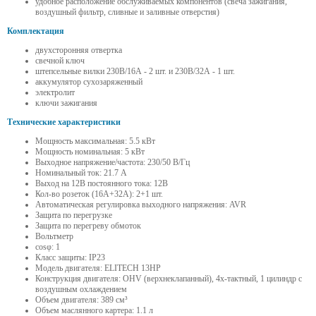
удобное расположение обслуживаемых компонентов (свеча зажигания,
воздушный фильтр, сливные и заливные отверстия)
Комплектация
двухсторонняя отвертка
свечной ключ
штепсельные вилки 230В/16А - 2 шт. и 230В/32А - 1 шт.
аккумулятор сухозаряженный
электролит
ключи зажигания
Технические характеристики
Мощность максимальная: 5.5 кВт
Мощность номинальная: 5 кВт
Выходное напряжение/частота: 230/50 В/Гц
Номинальный ток: 21.7 А
Выход на 12В постоянного тока: 12В
Кол-во розеток (16А+32А): 2+1 шт.
Автоматическая регулировка выходного напряжения: AVR
Защита по перегрузке
Защита по перегреву обмоток
Вольтметр
cosφ: 1
Класс защиты: IP23
Модель двигателя: ELITECH 13HP
Конструкция двигателя: OHV (верxнеклапанный), 4x-тактный, 1 цилиндр с
воздушным оxлаждением
Объем двигателя: 389 см³
Объем маслянного картера: 1.1 л