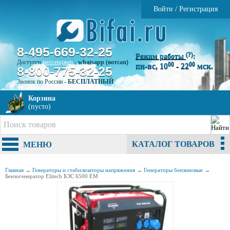
Войти
/
Регистрация
8-495-669-32-25
(?)
Режим работы
:
Доступен
мессенджер
-
whatsapp (вотсап)
00
00
пн-вс, 10
- 22
мск.
8-800-775-32-25
Звонок по России -
БЕСПЛАТНЫЙ
Корзина
(пусто)
КАТАЛОГ ТОВАРОВ
МЕНЮ
Главная
→
Генераторы и стабилизаторы напряжения
→
Генераторы бензиновые
→
Бензогенератор Elitech БЭС 6500 ЕМ