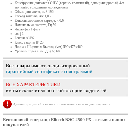
Конструкция двигателя OHV (верхне- клапанный), одноцилиндровый, 4-х
тактный с воздушным охлаждением
Объем двигателя, см3 196
Расход топлива, л/ч 1,03
Емкость масляного картера, л 0,6
Номинальная частота, Гц 50
Число фаз 1 фаза
cos j 1
Бензин АИ92
Класс защиты IP 23
Длина х Ширина х Высота, (мм) 590x475x460
Уровень шума в 7м, Дб (А) 68
Все товары имеют специлизированный
гарантийный сертификат с голограммой
ВСЕ ХАРАКТЕРИСТИКИ
взяты исключительно с сайтов производителей.
Администрация сайта не несет ответственность за их достоверность.
Бензиновый генератор Elitech БЭС 2500 РХ
- отзывы наших
покупателей