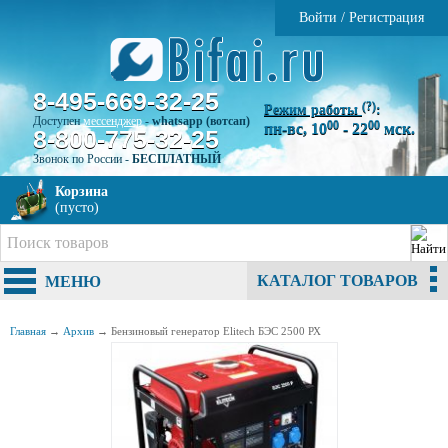
Войти
/
Регистрация
8-495-669-32-25
(?)
Режим работы
:
Доступен
мессенджер
-
whatsapp (вотсап)
00
00
пн-вс, 10
- 22
мск.
8-800-775-32-25
Звонок по России -
БЕСПЛАТНЫЙ
Корзина
(пусто)
КАТАЛОГ ТОВАРОВ
МЕНЮ
Главная
→
Архив
→
Бензиновый генератор Elitech БЭС 2500 РХ