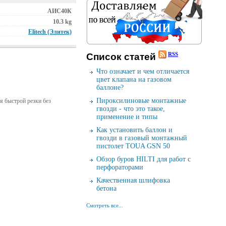
АИС40К
10.3 kg
Elitech (Элитек)
RSS
Cписок cтатей
Что означает и чем отличается
цвет клапана на газовом
баллоне?
Пироксилиновые монтажные
я быстрой резки без
гвозди - что это такое,
применение и типы
Как установить баллон и
гвозди в газовый монтажный
пистолет TOUA GSN 50
Обзор буров HILTI для работ с
перфораторами
Качественная шлифовка
бетона
Смотреть все...