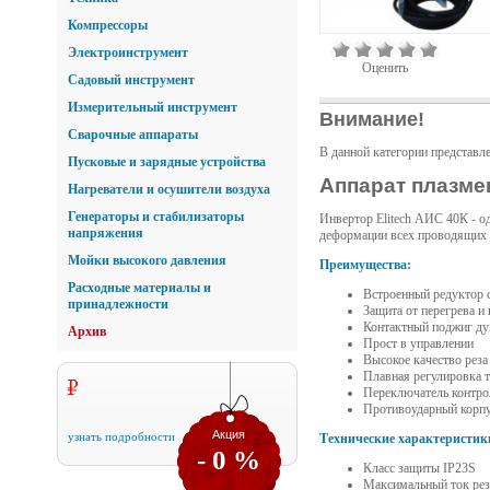
Компрессоры
Электроинструмент
Оценить
Садовый инструмент
Измерительный инструмент
Внимание!
Сварочные аппараты
В данной категории представл
Пусковые и зарядные устройства
Аппарат плазме
Нагреватели и осушители воздуха
Генераторы и стабилизаторы
Инвертор Elitech АИС 40К - о
напряжения
деформации всех проводящих 
Мойки высокого давления
Преимущества:
Расходные материалы и
Встроенный редуктор 
принадлежности
Защита от перегрева и
Контактный поджиг ду
Архив
Прост в управлении
Высокое качество реза
Плавная регулировка 
Переключатель контро
Противоударный корп
Акция
узнать подробности
Технические характеристик
- 0 %
Класс защиты IP23S
Максимальный ток рез