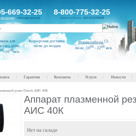
95-669-32-25
8-800-775-32-25
н
мессенджер
-
whatsapp (вотсап)
Звонок по России -
БЕСПЛАТНЫЙ
аказа для
Курьерская доставка:
(?)
Режим работы
:
а след.день:
пн-вс до поздна
00
00
пн-вс, 10
- 22
мск.
00
00
- 16
мск.
оплата
Гарантия
Контакты
Услуги
Новости
азменной резки Elitech АИС 40К
Аппарат плазменной резк
АИС 40К
Нет на складе