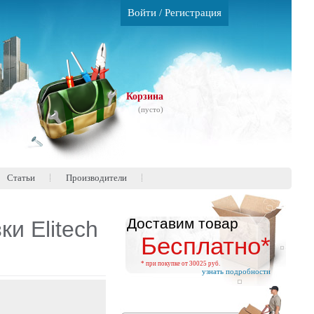
Войти
/
Регистрация
Корзина
(пусто)
Статьи
Производители
Доставим товар
и Elitech
Бесплатно*
* при покупке от 30025 руб.
узнать подробности