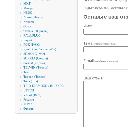
MKT
Будьте первыми, оставьте 
Mungo
NEDO
Оставьте ваш от
Nikon (Никон)
Noname
Имя:
Optris
ORIENT (Ориент)
RAWLPLUG
Raytek
Тема:
(необязательное поле)
RGK (РЖК)
Ryobi (Риоби или Рёби)
SDMO (СДМО)
SOKKIA (Соккия)
E-mail:
(необязательное поле)
Sormat (Сормат)
TELWIN (Телвин)
Testo
Topcon (Топкон)
Ваш отзыв:
Toua (Тоя)
TRIO-DIAMOND / HILBERG
UTECH
VEGA (Вега)
Ресанта
УОМЗ
Фиксар