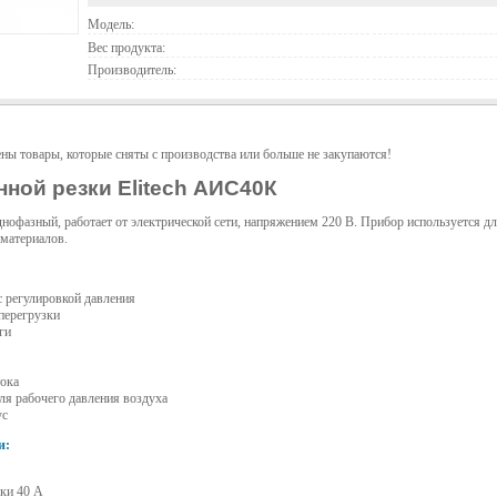
Модель:
Вес продукта:
Производитель:
ены товары, которые сняты с производства или больше не закупаются!
нной резки Elitech АИС40К
днофазный, работает от электрической сети, напряжением 220 В. Прибор используется дл
материалов.
с регулировкой давления
 перегрузки
ги
тока
ля рабочего давления воздуха
ус
и:
ки 40 А