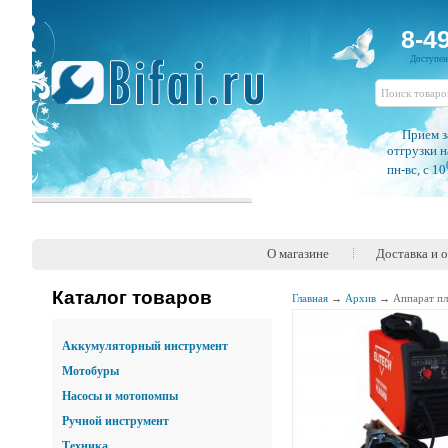
8-4
Доступе
Прием з
отгрузки н
пн-вс, c 10
О магазине
Доставка и 
Каталог товаров
Главная
→
Архив
→
Аппарат пл
Аккумуляторный инструмент
Мотобуры
Насосы и мотопомпы
Ручной инструмент
Техника