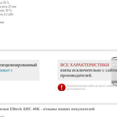
ки 20 А
 реза 25 мм
оке 30 %
ь 4.2 кВт
 мм
специлизированный
ВСЕ ХАРАКТЕРИСТИКИ
фикат с
взяты исключительно с сайто
производителей.
Администрация сайта не несет ответств
достоверность.
езки Elitech АИС 40К
- отзывы наших покупателей
кте