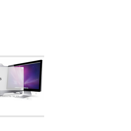
в
енность за их