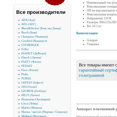
Минимальный ток рез
Максимальная толщина
ПВ на максимальном т
Все производители
Максимальная мощност
Напряжение 220 В
ADA (Ада)
Размеры 500х135х280
AEG (АЕГ)
Вес 10.3 кг
Black&Decker (Блэк энд Декер)
Bosch (Бош)
Комплектация:
Champion (Чемпион)
Аппарат
Condtrol (Кондтрол)
Упаковка
CST/BERGER
D.Bor
DeWALT (ДеВольт)
Elitech (Элитек)
FASTY (Фасти)
Все товары имеют 
FEDAST
гарантийный серти
Fisco (Фиско)
Fluke
голограммой
FUBAG
GEFEST (Гефест)
GEO-Fennel
GEOBOX (Геобокс)
HILTI (Хилти)
Husqvarna (Хускварна)
Leica (Лейка)
Makita (Макита)
Аппарат плазменной р
Marina / speroni (Марина / Сперони)
Midland (Мидлэнд)
Нет отзывов об этом проду