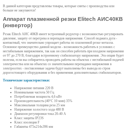
В данной категории представлены товары, которые сняты с производства или
больше не закупаются!
Аппарат плазменной резки Elitech АИС40КВ
(инвертор)
Резак Elitech АИС 40КB имеет встроенный редуктор с возможностью регулировать
давление, защиту от перегрева и перепадов напряжения. Способ поджига дуги -
контактный, что значительно упрощает работы по плазменной резке металла.
Основное преимущество данной модели - возможность работать в условиях с
нестабильным напряжением, так как он способен работать при входном напряжении
от 97 до 270 В, благодаря встроенному стабилизатору напряжения. Эта опция будет
полезна, если вы собираетесь проводить работы на объектах с нестабильной подачей
электричества или на объектах со значительными перепадами напряжения в
электросетях - поставленные задачи будут выполнены без вывода из строя
дорогостоящего оборудования и без применения дополнительных стабилизаторов.
Технические характеристики:
Напряжение питания 220 В
Номинальная частота 50 Гц
Потребляемая мощность 4,6 кВт
Производительность (40°С 10 мин) 35%
Максимальная толщина реза 25 мм
Напряжение холостого хода 480 В
Диапазон регулировки тока 20-40 А
Класс защиты IP23S
Класс изоляции F
Габариты 475х214х396 мм