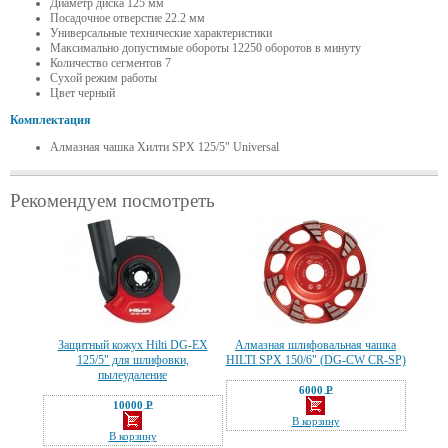
Диаметр диска 125 мм
Посадочное отверстие 22.2 мм
Универсальные технические характеристики
Максимально допустимые обороты 12250 оборотов в минуту
Количество сегментов 7
Сухой режим работы
Цвет черный
Комплектация
Алмазная чашка Хилти SPX 125/5" Universal
Рекомендуем посмотреть
Защитный кожух Hilti DG-EX
Алмазная шлифовальная чашка
125/5" для шлифовки,
HILTI SPX 150/6" (DG-CW CR-SP)
пылеудаление
6000 Р
—
10000 Р
—
В корзину
В корзину