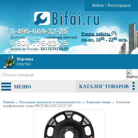
Войти
/
Регистрация
8-495-669-32-25
(?)
Режим работы
:
Доступен
мессенджер
-
whatsapp (вотсап)
00
00
пн-вс, 10
- 22
мск.
8-800-775-32-25
Звонок по России -
БЕСПЛАТНЫЙ
Корзина
(пусто)
КАТАЛОГ ТОВАРОВ
МЕНЮ
Главная
→
Расходные материалы и принадлежности
→
Алмазные чашки
→
Алмазная
шлифовальная чашка HILTI DG-CW 125/5" UP