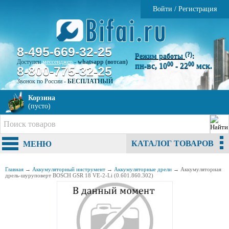
Войти
/
Регистрация
8-495-669-32-25
(?)
Режим работы
:
Доступен
мессенджер
-
whatsapp (вотсап)
00
00
пн-вс, 10
- 22
мск.
8-800-775-32-25
Звонок по России -
БЕСПЛАТНЫЙ
Корзина
(пусто)
КАТАЛОГ ТОВАРОВ
МЕНЮ
Главная
→
Аккумуляторный инструмент
→
Аккумуляторные дрели
→
Аккумуляторная
дрель-шуруповерт BOSCH GSR 18 VE-2-Li (0.601.860.302)