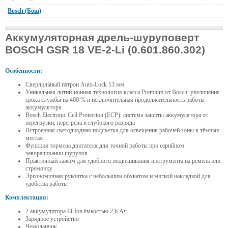
Bosch (Бош)
Аккумуляторная дрель-шуруповерт
BOSCH GSR 18 VE-2-Li (0.601.860.302)
Особенности:
Сверлильный патрон Auto-Lock 13 мм
Уникальная литий-ионная технология класса Premium от Bosch: увеличение
срока службы на 400 % и исключительная продолжительность работы
аккумулятора
Bosch Electronic Cell Protection (ECP): система защиты аккумулятора от
перегрузки, перегрева и глубокого разряда
Встроенная светодиодная подсветка для освещения рабочей зоны в тёмных
местах
Функция тормоза двигателя для точной работы при серийном
заворачивании шурупов
Практичный зажим для удобного подвешивания инструмента на ремень или
стремянку
Эргономичная рукоятка с небольшим обхватом и мягкой накладкой для
удобства работы
Комплектация:
2 аккумулятора Li-Ion ёмкостью 2,6 Ач
Зарядное устройство
Чемоданчик