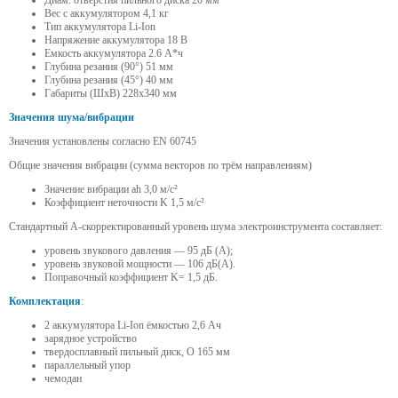
Диам. отверстия пильного диска 20 мм
Вес с аккумулятором 4,1 кг
Тип аккумулятора Li-Ion
Напряжение аккумулятора 18 В
Емкость аккумулятора 2.6 А*ч
Глубина резания (90°) 51 мм
Глубина резания (45°) 40 мм
Габариты (ШхВ) 228x340 мм
Значения шума/вибрации
Значения установлены согласно EN 60745
Общие значения вибрации (сумма векторов по трём направлениям)
Значение вибрации ah 3,0 м/с²
Коэффициент неточности K 1,5 м/с²
Стандартный A-скорректированный уровень шума электроинструмента составляет:
уровень звукового давления — 95 дБ (A);
уровень звуковой мощности — 106 дБ(A).
Поправочный коэффициент K= 1,5 дБ.
Комплектация
:
2 аккумулятора Li-Ion ёмкостью 2,6 Ач
зарядное устройство
твердосплавный пильный диск, O 165 мм
параллельный упор
чемодан