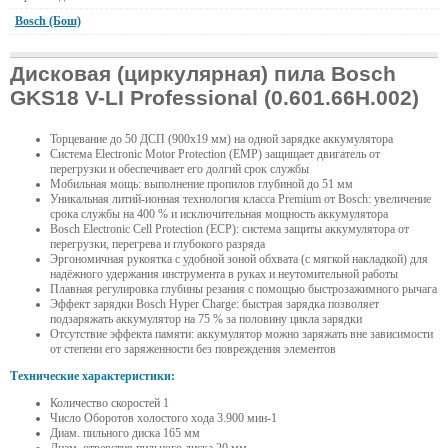
Bosch (Бош)
Дисковая (циркулярная) пила Bosch
GKS18 V-LI Professional (0.601.66H.002)
Торцевание до 50 ДСП (900x19 мм) на одной зарядке аккумулятора
Система Electronic Motor Protection (EMP) защищает двигатель от
перегрузки и обеспечивает его долгий срок службы
Мобильная мощь: выполнение пропилов глубиной до 51 мм
Уникальная литий-ионная технология класса Premium от Bosch: увеличение
срока службы на 400 % и исключительная мощность аккумулятора
Bosch Electronic Cell Protection (ECP): система защиты аккумулятора от
перегрузки, перегрева и глубокого разряда
Эргономичная рукоятка с удобной зоной обхвата (с мягкой накладкой) для
надёжного удержания инструмента в руках и неутомительной работы
Плавная регулировка глубины резания с помощью быстрозажимного рычага
Эффект зарядки Bosch Hyper Charge: быстрая зарядка позволяет
подзаряжать аккумулятор на 75 % за половину цикла зарядки
Отсутствие эффекта памяти: аккумулятор можно заряжать вне зависимости
от степени его заряженности без повреждения элементов
Технические характеристики:
Количество скоростей 1
Число Оборотов холостого хода 3.900 мин-1
Диам. пильного диска 165 мм