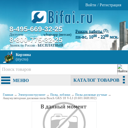
Войти
/
Регистрация
8-495-669-32-25
(?)
Режим работы
:
Доступен
мессенджер
-
whatsapp (вотсап)
00
00
пн-вс, 10
- 22
мск.
8-800-775-32-25
Звонок по России -
БЕСПЛАТНЫЙ
Корзина
(пусто)
КАТАЛОГ ТОВАРОВ
МЕНЮ
Главная
→
Электроинструмент
→
Пилы, лобзики
→
Пилы дисковые ручные
→
Аккумуляторная дисковая пила Bosch GKS 18 V-LI (0.601.66H.002)