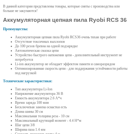
В данной категории представлены товары, которые сняты с производства или
больше не закупаются!
Аккумуляторная цепная пила Ryobi RCS 36
Преимущества:
Аккумуляторная цепная пила Ryobi RCS36 очень тихая при работе
Отсутствие токсичных выхлопов
До 100 резов бревна на одной подзарядке
Автоматическая смазка цепи
Устройство быстрого натяжения цепи - дополнительный инструмент не
потребуется
Li-ion аккумулятор не обладает эффектом памяти и саморазрядом
Оптимизированная скорость цепи - для поддержания устойчивости работы
под нагрузкой
Технические характеристики:
Тип аккумулятора Li-Ion
Напряжение аккумулятора 36 В
Емкость аккумулятора 2.6 А*ч
Время заряда 100 мин
Бесключевая замена оснастки есть
Длина шины 30 см
Максимальная толщина реза - 10 см
Максимальный крутящий момент - 4.4 Н*м
Шаг цепи 3/8
Ширина паза 1.4 мм