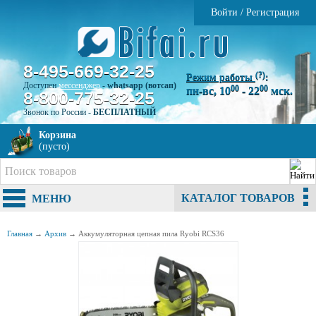
Войти
/
Регистрация
8-495-669-32-25
(?)
Режим работы
:
Доступен
мессенджер
-
whatsapp (вотсап)
00
00
пн-вс, 10
- 22
мск.
8-800-775-32-25
Звонок по России -
БЕСПЛАТНЫЙ
Корзина
(пусто)
КАТАЛОГ ТОВАРОВ
МЕНЮ
Главная
→
Архив
→
Аккумуляторная цепная пила Ryobi RCS36