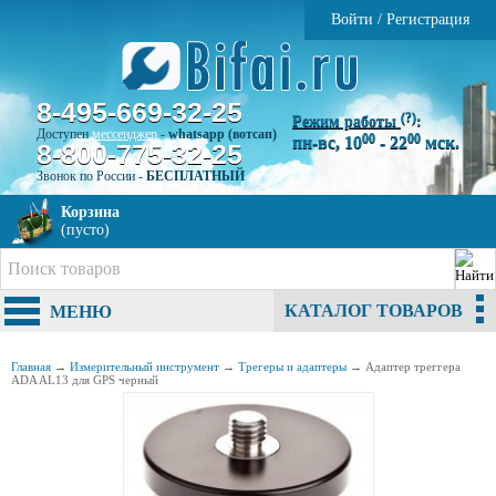
Войти
/
Регистрация
8-495-669-32-25
(?)
Режим работы
:
Доступен
мессенджер
-
whatsapp (вотсап)
00
00
пн-вс, 10
- 22
мск.
8-800-775-32-25
Звонок по России -
БЕСПЛАТНЫЙ
Корзина
(пусто)
КАТАЛОГ ТОВАРОВ
МЕНЮ
Главная
→
Измерительный инструмент
→
Трегеры и адаптеры
→
Адаптер треггера
ADA AL13 для GPS черный