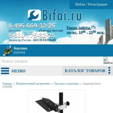
Войти
/
Регистрация
8-495-669-32-25
(?)
Режим работы
:
Доступен
мессенджер
-
whatsapp (вотсап)
00
00
пн-вс, 10
- 22
мск.
8-800-775-32-25
Звонок по России -
БЕСПЛАТНЫЙ
Корзина
(пусто)
КАТАЛОГ ТОВАРОВ
МЕНЮ
Главная
→
Измерительный инструмент
→
Трегеры и адаптеры
→
Адаптер Leica
LSA360