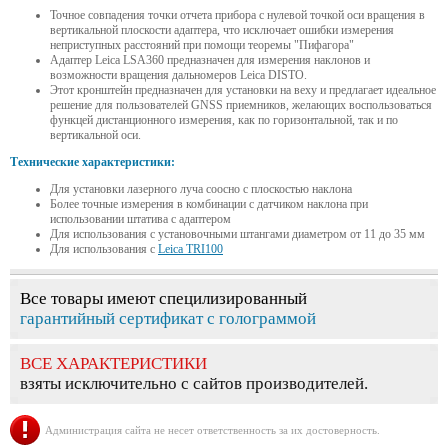
Точное совпадения точки отчета прибора с нулевой точкой оси вращения в
вертикальной плоскости адаптера, что исключает ошибки измерения
неприступных расстояний при помощи теоремы "Пифагора"
Адаптер Leica LSA360 предназначен для измерения наклонов и
возможности вращения дальномеров Leica DISTO.
Этот кронштейн предназначен для установки на веху и предлагает идеальное
решение для пользователей GNSS приемников, желающих воспользоваться
функцей дистанционного измерения, как по горизонтальной, так и по
вертикальной оси.
Технические характеристики:
Для установки лазерного луча соосно с плоскостью наклона
Более точные измерения в комбинации с датчиком наклона при
использовании штатива с адаптером
Для использования с установочными штангами диаметром от 11 до 35 мм
Для использования с
Leica TRI100
Все товары имеют специлизированный
гарантийный сертификат с голограммой
ВСЕ ХАРАКТЕРИСТИКИ
взяты исключительно с сайтов производителей.
Администрация сайта не несет ответственность за их достоверность.