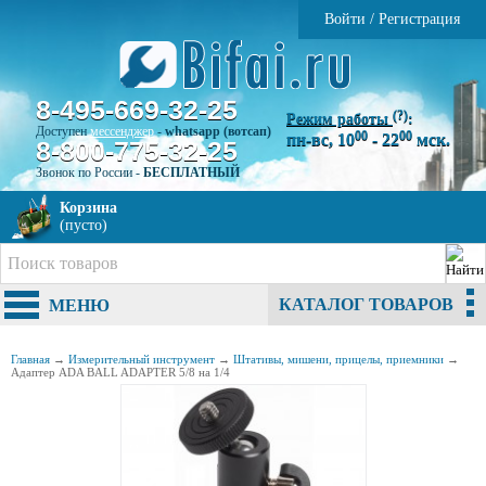
Войти
/
Регистрация
8-495-669-32-25
(?)
Режим работы
:
Доступен
мессенджер
-
whatsapp (вотсап)
00
00
пн-вс, 10
- 22
мск.
8-800-775-32-25
Звонок по России -
БЕСПЛАТНЫЙ
Корзина
(пусто)
КАТАЛОГ ТОВАРОВ
МЕНЮ
Главная
→
Измерительный инструмент
→
Штативы, мишени, прицелы, приемники
→
Адаптер ADA BALL ADAPTER 5/8 на 1/4