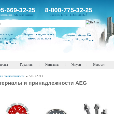
95-669-32-25
8-800-775-32-25
н
мессенджер
-
whatsapp (вотсап)
Звонок по России -
БЕСПЛАТНЫЙ
аказа для
Курьерская доставка:
(?)
Режим работы
:
а след.день:
пн-вс до поздна
00
00
пн-вс, 10
- 22
мск.
00
00
- 16
мск.
оплата
Гарантия
Контакты
Услуги
Новости
ы и принадлежности
→
AEG (АЕГ)
териалы и принадлежности AEG