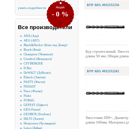
БУР AEG 4932352256
Акция
узнать подробности
- 0 %
Все производители
ADA (Ада)
AEG (АЕГ)
Black&Decker (Блэк энд Декер)
Bosch (Бош)
Бур строительный; Хвосто
Champion (Чемпион)
длина 50 мм; Общая длина
Condtrol (Кондтрол)
CST/BERGER
D.Bor
БУР AEG 4932352262
DeWALT (ДеВольт)
Elitech (Элитек)
FASTY (Фасти)
FEDAST
Fisco (Фиско)
Fluke
FUBAG
GEFEST (Гефест)
GEO-Fennel
GEOBOX (Геобокс)
Хвостовик SDS+; Диаметр 
HILTI (Хилти)
длина 160мм; Материал дл
Husqvarna (Хускварна)
Leica (Лейка)