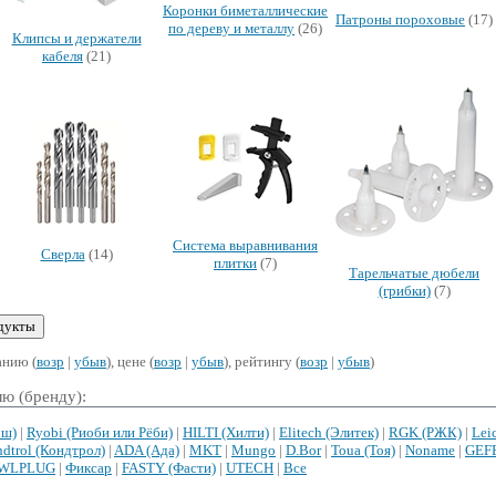
Коронки биметаллические
Патроны пороховые
(17)
по дереву и металлу
(26)
Клипсы и держатели
кабеля
(21)
Система выравнивания
Сверла
(14)
плитки
(7)
Тарельчатые дюбели
(грибки)
(7)
анию (
возр
|
убыв
), цене (
возр
|
убыв
), рейтингу (
возр
|
убыв
)
ю (бренду):
ош)
|
Ryobi (Риоби или Рёби)
|
HILTI (Хилти)
|
Elitech (Элитек)
|
RGK (РЖК)
|
Lei
dtrol (Кондтрол)
|
ADA (Ада)
|
MKT
|
Mungo
|
D.Bor
|
Toua (Тоя)
|
Noname
|
GEFE
WLPLUG
|
Фиксар
|
FASTY (Фасти)
|
UTECH
|
Все