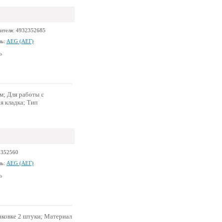
ителя: 4932352685
ль:
AEG (АЕГ)
ь
м; Для работы с
я кладка; Тип
2352560
ль:
AEG (АЕГ)
ь
аковке 2 штуки; Материал