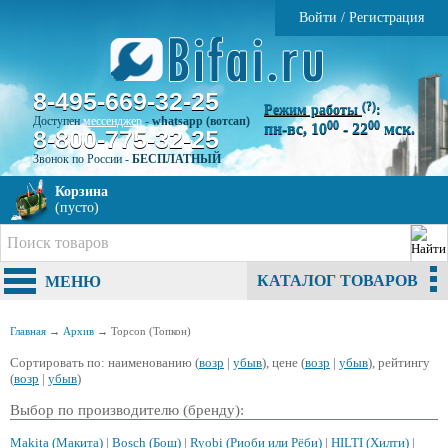
Войти
/
Регистрация
8-495-669-32-25
(?)
Режим работы
:
Доступен
мессенджер
-
whatsapp (вотсап)
00
00
пн-вс, 10
- 22
мск.
8-800-775-32-25
Звонок по России -
БЕСПЛАТНЫЙ
Корзина
(пусто)
КАТАЛОГ ТОВАРОВ
МЕНЮ
Главная
→
Архив
→
Topcon (Топкон)
Сортировать по: наименованию (
возр
|
убыв
), цене (
возр
|
убыв
), рейтингу
(
возр
|
убыв
)
Выбор по производителю (бренду):
Makita (Макита)
|
Bosch (Бош)
|
Ryobi (Риоби или Рёби)
|
HILTI (Хилти)
|