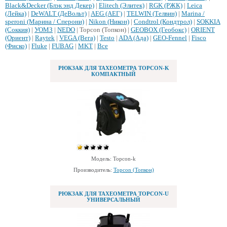
Black&Decker (Блэк энд Декер)
|
Elitech (Элитек)
|
RGK (РЖК)
|
Leica
(Лейка)
|
DeWALT (ДеВольт)
|
AEG (АЕГ)
|
TELWIN (Телвин)
|
Marina /
speroni (Марина / Сперони)
|
Nikon (Никон)
|
Condtrol (Кондтрол)
|
SOKKIA
(Соккия)
|
УОМЗ
|
NEDO
| Topcon (Топкон) |
GEOBOX (Геобокс)
|
ORIENT
(Ориент)
|
Raytek
|
VEGA (Вега)
|
Testo
|
ADA (Ада)
|
GEO-Fennel
|
Fisco
(Фиско)
|
Fluke
|
FUBAG
|
MKT
|
Все
РЮКЗАК ДЛЯ ТАХЕОМЕТРА TOPCON-K
КОМПАКТНЫЙ
Модель: Topcon-k
Производитель:
Topcon (Топкон)
РЮКЗАК ДЛЯ ТАХЕОМЕТРА TOPCON-U
УНИВЕРСАЛЬНЫЙ